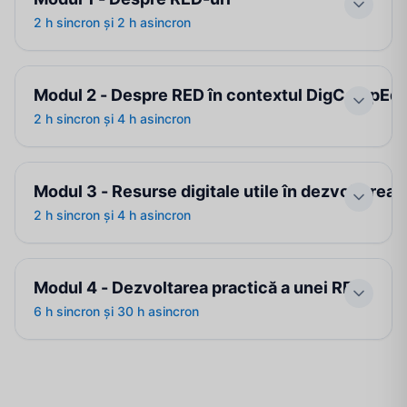
2 h sincron și 2 h asincron
Modul 2 - Despre RED în contextul DigCompEd
2 h sincron și 4 h asincron
Definiție și caracteristici ale resurselor
educaționale deschise
Drepturi de autor în contextul RED-urilor
Modul 3 - Resurse digitale utile în dezvoltarea 
Adaptarea RED-urilor la nevoile de învățare ale
2 h sincron și 4 h asincron
Introducere în DigCompEdu
elevilor
Competențe digitale în educație: importanță și
Obiectivele de învățare în elaborarea RED-urilor
niveluri de dezvoltare
Modul 4 - Dezvoltarea practică a unei RED
Structurarea unei RED
Utilizarea și gestionarea resurselor digitale în
6 h sincron și 30 h asincron
Experiența de învățare în mediul digital
Principii de bază în proiectarea RED-urilor
crearea de RED-uri
Utilizarea RED – standardul SCORM
Principii de design grafic: culori, fonturi și
Strategii și metode de evaluare în contextul
compoziție
RED-urilor
Utilizarea Inteligenței Artificiale în proiectarea