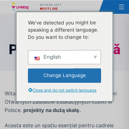
AUTHOR JEST
OFFLINE
We've detected you might be
speaking a different language.
PROGRAM DE FORMARE CONTINUĂ
Do you want to change to:
Pedagogie
Digitală
English
Change Language
Close and do not switch language
Witamy w przestrzeni poświęconej rozwojowi
Otwartych Zasobów Edukacyjnych (OER) w
Polsce.
projekty na dużą skalę.
Acesta este un spațiu esențial pentru cadrele