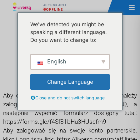
AUTHOR JEST
OFFLINE
Przewodnik po
We've detected you might be
speaking a different language.
Do you want to change to:
programie
członkowskim
English
Change Language
Aby dołączyć do programu partnerskiego, należy
Close and do not switch language
zalogować się na swoje konto LIVRESQ, a
następnie wypełnić formularz dostępny tutaj:
https://forms.gle/f4Sf81bHu3HUscfm9
Aby zalogować się na swoje konto partnerskie,
kliknij poniższy link:
https://livresq.com/ro/affiliate-