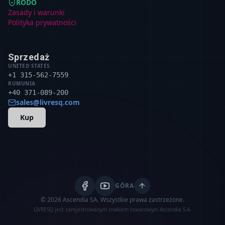
RODO
Zasady i warunki
Polityka prywatności
Sprzedaż
UNITED STATES
+1 315-562-7559
RUMUNIA
+40 371-089-200
sales@livresq.com
Kup
GÓRA
© 2026 Ascendia SA.
Wszystkie prawa zastrzeżone.
LIVRESQ jest zarejestrowanym znakiem towarowym Ascendia S.A.