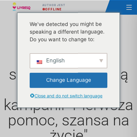
AUTHOR JEST
OFFLINE
We've detected you might be
speaking a different language.
Ascendia i
Do you want to change to:
InfoCons z
English
sukcesem kończą
Change Language
pierwszą sesję
Close and do not switch language
kampanii "Pierwsza
pomoc, szansa na
życie"