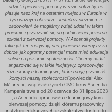
badań rynkowych 801TPTP6T Rumunów nie wie, jak
udzielić pierwszej pomocy w razie potrzeby, co
plasuje nasz kraj na ostatnim miejscu w Europie w
tym ważnym obszarze. Jesteśmy niezmiernie
zadowoleni, że mogliśmy wziąć udział w takim
projekcie i przyczynić się do podniesienia poziomu
szkoleń z pierwszej pomocy. W Ascendii projekty
takie jak ten motywują nas, ponieważ wiemy aż za
dobrze, jak ogromny potencjał może mieć edukacja
online na poziomie społeczności. Chcemy nadal
angażować się w takie inicjatywy, opracowując
różne kursy e-learningowe, które mogą przynieść
korzyści naszej społeczności".
powiedział Alex
Mălureanu, współzałożyciel i CMO firmy Ascendia.
Kampania trwała od 20 czerwca do 31 lipca 2023
r., a Ascendia opracowała e-learningowy kurs
pierwszej pomocy, dzięki któremu pracownicy
instytucji edukacyjnych uzyskali łatwy dostęp do