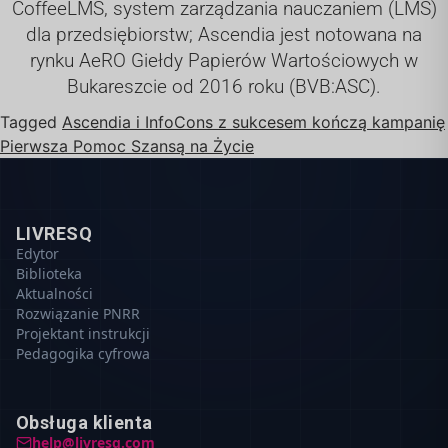
CoffeeLMS, system zarządzania nauczaniem (LMS)
dla przedsiębiorstw; Ascendia jest notowana na
rynku AeRO Giełdy Papierów Wartościowych w
Bukareszcie od 2016 roku (BVB:ASC).
Tagged
Ascendia i InfoCons z sukcesem kończą kampanię
Pierwsza Pomoc Szansą na Życie
LIVRESQ
Edytor
Biblioteka
Aktualności
Rozwiązanie PNRR
Projektant instrukcji
Pedagogika cyfrowa
Obsługa klienta
help@livresq.com