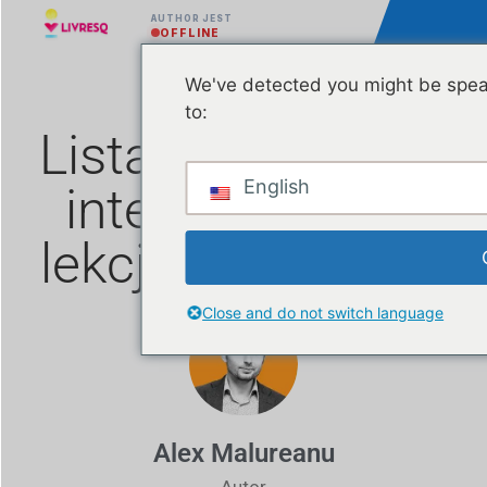
AUTHOR JEST
OFFLINE
We've detected you might be spea
to:
Lista darmowych
English
interaktywnych
lekcji na grudzień
Close and do not switch language
Alex Malureanu
Autor