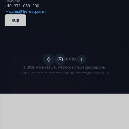
RUMUNIA
+40 371-089-200
sales@livresq.com
Kup
GÓRA
© 2026 Ascendia SA.
Wszystkie prawa zastrzeżone.
LIVRESQ jest zarejestrowanym znakiem towarowym Ascendia S.A.