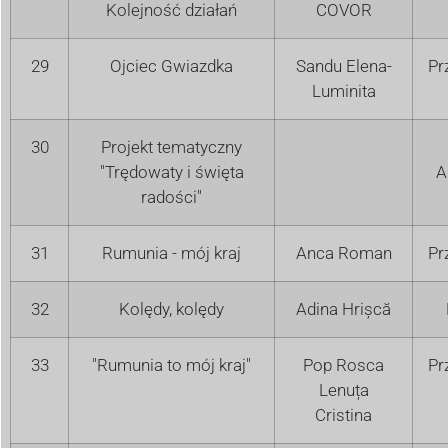
Kolejność działań
COVOR
29
Ojciec Gwiazdka
Sandu Elena-
Pr
Luminita
30
Projekt tematyczny
"Trędowaty i święta
A
radości"
31
Rumunia - mój kraj
Anca Roman
Pr
32
Kolędy, kolędy
Adina Hrișcă
33
"Rumunia to mój kraj"
Pop Rosca
Pr
Lenuța
Cristina