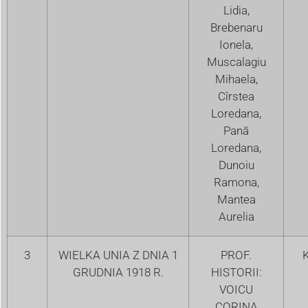
Lidia,
Brebenaru
Ionela,
Muscalagiu
Mihaela,
Cîrstea
Loredana,
Pană
Loredana,
Dunoiu
Ramona,
Mantea
Aurelia
3
WIELKA UNIA Z DNIA 1
PROF.
K
GRUDNIA 1918 R.
HISTORII:
VOICU
CORINA