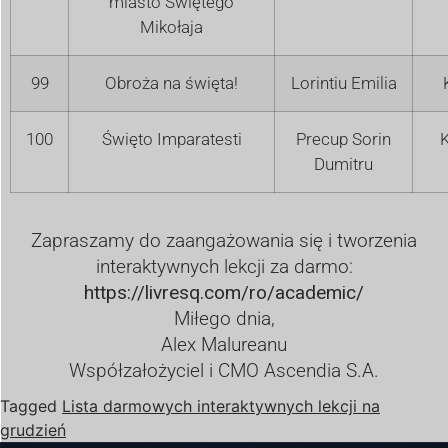
miasto Świętego
Mikołaja
99
Obroża na święta!
Lorintiu Emilia
100
Święto Imparatesti
Precup Sorin
K
Dumitru
Zapraszamy do zaangażowania się i tworzenia
interaktywnych lekcji za darmo:
https://livresq.com/ro/academic/
Miłego dnia,
Alex Malureanu
Współzałożyciel i CMO Ascendia S.A.
Tagged
Lista darmowych interaktywnych lekcji na
grudzień