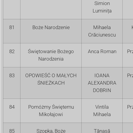
Simion
Luminița
81
Boże Narodzenie
Mihaela
Crăciunescu
82
Świętowanie Bożego
Anca Roman
Pr
Narodzenia
83
OPOWIEŚĆ O MAŁYCH
IOANA
Pr
ŚNIEŻKACH
ALEXANDRA
DOBRIN
84
Pomóżmy Świętemu
Vintila
Pr
Mikołajowi
Mihaela
85
Szopka, Boże
Tănasă