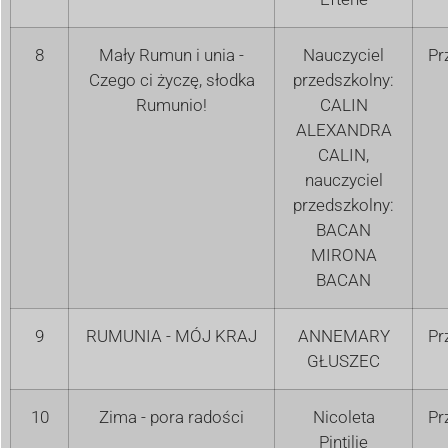
8
Mały Rumun i unia -
Nauczyciel
Pr
Czego ci życzę, słodka
przedszkolny:
Rumunio!
CALIN
ALEXANDRA
CALIN,
nauczyciel
przedszkolny:
BACAN
MIRONA
BACAN
9
RUMUNIA - MÓJ KRAJ
ANNEMARY
Pr
GŁUSZEC
10
Zima - pora radości
Nicoleta
Pr
Pintilie