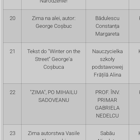
Narodzenie!
20
Zima na alei, autor:
Bădulescu
George Coșbuc
Constanța
Margareta
21
Tekst do "Winter on the
Nauczycielka
Street" George'a
szkoły
Coșbuca
podstawowej
Frățilă Alina
22
"ZIMA", PO MIHAILU
PROF. ÎNV.
SADOVEANU
PRIMAR
GABRIELA
NEDELCU
23
Zima autorstwa Vasile
Sabău