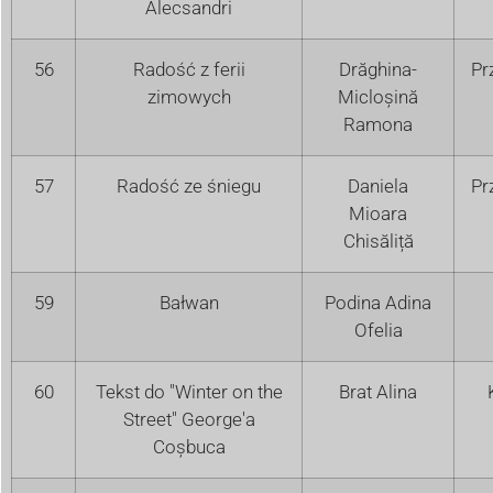
Alecsandri
56
Radość z ferii
Drăghina-
Pr
zimowych
Micloșină
Ramona
57
Radość ze śniegu
Daniela
Pr
Mioara
Chisăliță
59
Bałwan
Podina Adina
Ofelia
60
Tekst do "Winter on the
Brat Alina
Street" George'a
Coșbuca