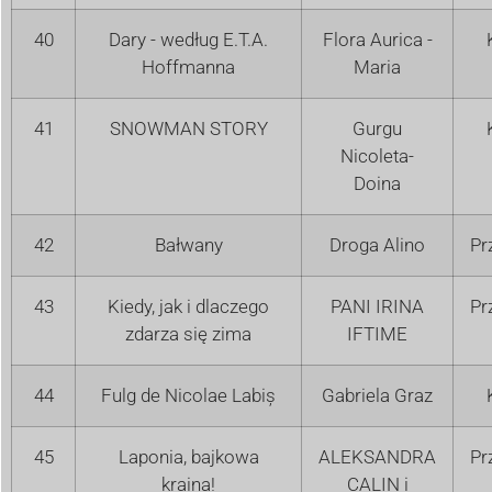
40
Dary - według E.T.A.
Flora Aurica -
Hoffmanna
Maria
41
SNOWMAN STORY
Gurgu
Nicoleta-
Doina
42
Bałwany
Droga Alino
Pr
43
Kiedy, jak i dlaczego
PANI IRINA
Pr
zdarza się zima
IFTIME
44
Fulg de Nicolae Labiș
Gabriela Graz
45
Laponia, bajkowa
ALEKSANDRA
Pr
kraina!
CALIN i