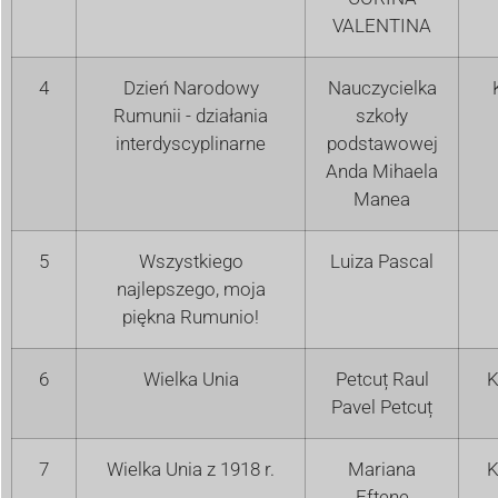
VALENTINA
4
Dzień Narodowy
Nauczycielka
Rumunii - działania
szkoły
interdyscyplinarne
podstawowej
Anda Mihaela
Manea
5
Wszystkiego
Luiza Pascal
najlepszego, moja
piękna Rumunio!
6
Wielka Unia
Petcuț Raul
K
Pavel Petcuț
7
Wielka Unia z 1918 r.
Mariana
K
Eftene