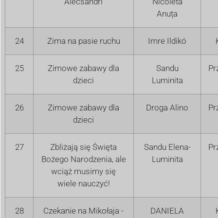
Alecsandri
Nicoleta
Anuța
24
Zima na pasie ruchu
Imre Ildikó
25
Zimowe zabawy dla
Sandu
Pr
dzieci
Luminita
26
Zimowe zabawy dla
Droga Alino
Pr
dzieci
27
Zbliżają się Święta
Sandu Elena-
Pr
Bożego Narodzenia, ale
Luminita
wciąż musimy się
wiele nauczyć!
28
Czekanie na Mikołaja -
DANIELA