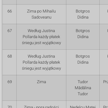
66
Zima po Mihailu
Botgros
Sadoveanu
Didina
67
Według Justina
Botgros
Pollarda każdy płatek
Didina
śniegu jest wyjątkowy
68
Według Justina
Botgros
Pollarda każdy płatek
Didina
śniegu jest wyjątkowy
69
Zima
Tudor
Pr
Mădălina
Tudor
70
Zima - pora radości
Nedelcu Matei
Pr