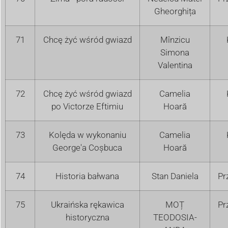
Gheorghița
71
Chcę żyć wśród gwiazd
Mînzicu
Simona
Valentina
72
Chcę żyć wśród gwiazd
Camelia
po Victorze Eftimiu
Hoară
73
Kolęda w wykonaniu
Camelia
George'a Coșbuca
Hoară
74
Historia bałwana
Stan Daniela
Pr
75
Ukraińska rękawica
MOȚ
Pr
historyczna
TEODOSIA-