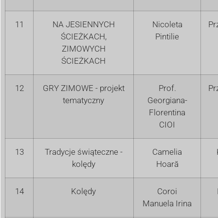
11
NA JESIENNYCH
Nicoleta
Pr
ŚCIEŻKACH,
Pintilie
ZIMOWYCH
ŚCIEŻKACH
12
GRY ZIMOWE - projekt
Prof.
Pr
tematyczny
Georgiana-
Florentina
CIOI
13
Tradycje świąteczne -
Camelia
kolędy
Hoară
14
Kolędy
Coroi
Manuela Irina