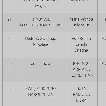
kolędy
91
TRADYCJE
Maria Viorica
BOŻONARODZENIOWE
Jolopciuc
92
Historia Świętego
Pop Rosca
Pr
Mikołaja
Lenuța
Cristina
93
Ferie zimowe
IONESCU
Pr
ADRIANA
FLORENTINA
94
ŚWIĘTA BOŻEGO
BUTA
NARODZENIA
RAMONA
DORA