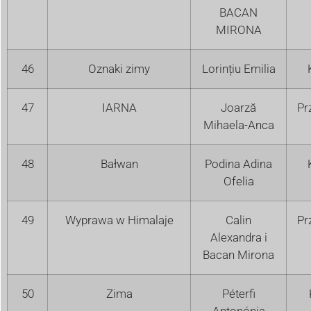
BACAN
MIRONA
46
Oznaki zimy
Lorințiu Emilia
47
IARNA
Joarză
Pr
Mihaela-Anca
48
Bałwan
Podina Adina
Ofelia
49
Wyprawa w Himalaje
Calin
Pr
Alexandra i
Bacan Mirona
50
Zima
Péterfi
Antonónia