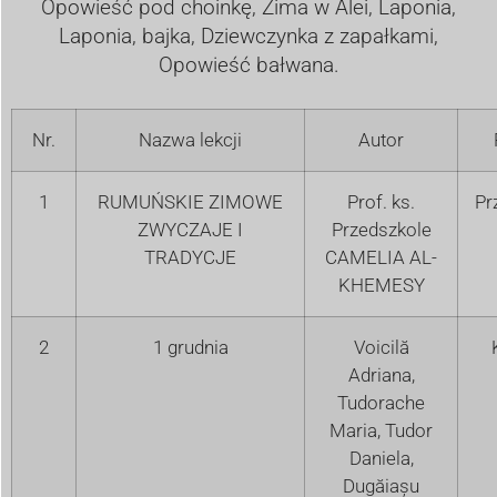
Opowieść pod choinkę, Zima w Alei, Laponia,
Laponia, bajka, Dziewczynka z zapałkami,
Opowieść bałwana.
Nr.
Nazwa lekcji
Autor
1
RUMUŃSKIE ZIMOWE
Prof. ks.
Pr
ZWYCZAJE I
Przedszkole
TRADYCJE
CAMELIA AL-
KHEMESY
2
1 grudnia
Voicilă
Adriana,
Tudorache
Maria, Tudor
Daniela,
Dugăiașu