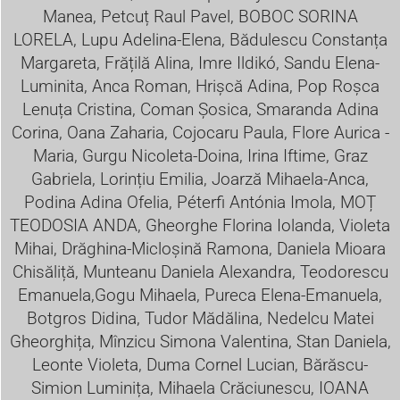
Manea, Petcuț Raul Pavel, BOBOC SORINA
LORELA, Lupu Adelina-Elena, Bădulescu Constanța
Margareta, Frățilă Alina, Imre Ildikó, Sandu Elena-
Luminita, Anca Roman,
Hrișcă Adina, Pop Roșca
Lenuța Cristina, Coman Șosica, Smaranda Adina
Corina, Oana Zaharia, Cojocaru Paula, Flore Aurica -
Maria, Gurgu Nicoleta-Doina, Irina Iftime, Graz
Gabriela, Lorințiu Emilia, Joarză Mihaela-Anca,
Podina Adina Ofelia, Péterfi Antónia Imola, MOȚ
TEODOSIA ANDA, Gheorghe Florina Iolanda, Violeta
Mihai, Drăghina-Micloșină Ramona, Daniela Mioara
Chisăliță, Munteanu Daniela Alexandra, Teodorescu
Emanuela,Gogu Mihaela, Pureca Elena-Emanuela,
Botgros Didina, Tudor Mădălina, Nedelcu Matei
Gheorghița, Mînzicu Simona Valentina, Stan Daniela,
Leonte Violeta, Duma Cornel Lucian, Bărăscu-
Simion Luminița, Mihaela Crăciunescu, IOANA