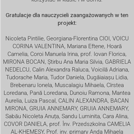
Gratulacje dla nauczycieli zaangażowanych w ten
projekt:
Nicoleta Pintilie, Georgiana-Florentina CIOI, VOICU
CORINA VALENTINA, Mariana Eftene, Hoară
Camelia, Coroi Manuela Irina, prof. Iovan Florica,
MIRONA BOCAN, Știrbu Ana Maria Silvia, GABRIELA
NEDELCU, Calin Alexandra Raluca, Voicilă Adriana,
Tudorache Maria, Tudor Daniela, Dugăiaiașu Lidia,
Brebenaru Ionela, Muscalagiu Mihaela, Cîrstea
Loredana, Pană Loredana, Dunoiu Ramona, Mantea
Aurelia, Luiza Pascal, CALIN ALEXANDRA, BACAN
MIRONA, GRUIA ANNEMARY, GRUIA ANNEMARY,
Sabău Nicoleta Anuța, Sandu Luminita, Cara Alina,
COVOR DANIELA, prof. Înv. Przedszkolna CAMELIA
AL-KHEMESY, Prof. inv. primary Anda Mihaela