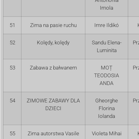
Imola
51
Zima na pasie ruchu
Imre Ildikó
52
Kolędy, kolędy
Sandu Elena-
Pr
Luminita
53
Zabawa z bałwanem
MOȚ
Pr
TEODOSIA
ANDA
54
ZIMOWE ZABAWY DLA
Gheorghe
Pr
DZIECI
Florina
Iolanda
55
Zima autorstwa Vasile
Violeta Mihai