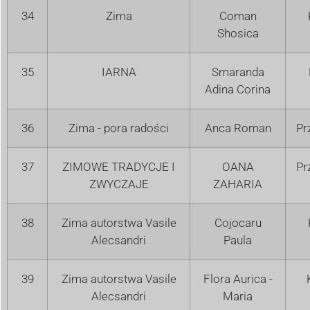
34
Zima
Coman
Shosica
35
IARNA
Smaranda
Adina Corina
36
Zima - pora radości
Anca Roman
Pr
37
ZIMOWE TRADYCJE I
OANA
Pr
ZWYCZAJE
ZAHARIA
38
Zima autorstwa Vasile
Cojocaru
Alecsandri
Paula
39
Zima autorstwa Vasile
Flora Aurica -
Alecsandri
Maria