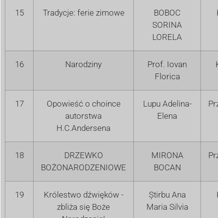
15
Tradycje: ferie zimowe
BOBOC
SORINA
LORELA
16
Narodziny
Prof. Iovan
Florica
17
Opowieść o choince
Lupu Adelina-
Pr
autorstwa
Elena
H.C.Andersena
18
DRZEWKO
MIRONA
Pr
BOŻONARODZENIOWE
BOCAN
19
Królestwo dźwięków -
Știrbu Ana
zbliża się Boże
Maria Silvia