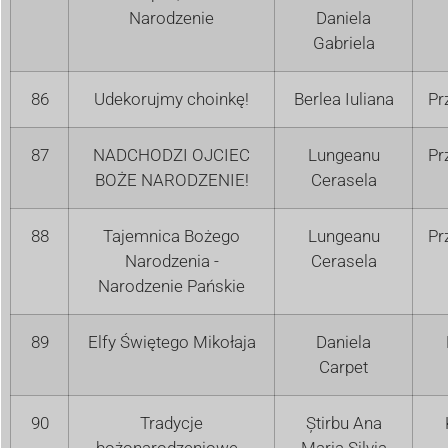
Narodzenie
Daniela
Gabriela
86
Udekorujmy choinkę!
Berlea Iuliana
Pr
87
NADCHODZI OJCIEC
Lungeanu
Pr
BOŻE NARODZENIE!
Cerasela
88
Tajemnica Bożego
Lungeanu
Pr
Narodzenia -
Cerasela
Narodzenie Pańskie
89
Elfy Świętego Mikołaja
Daniela
Carpet
90
Tradycje
Știrbu Ana
bożonarodzeniowe -
Maria Silvia