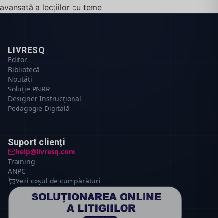
avansată a lecțiilor cu teme
LIVRESQ
Editor
Bibliotecă
Noutăți
Soluție PNRR
Designer Instrucțional
Pedagogie Digitală
Suport clienți
help@livresq.com
Training
ANPC
Vezi coșul de cumpărături