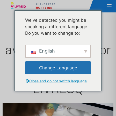
AUTHOR ESTE
OFFLINE
We've detected you might be
speaking a different language.
Personalizarea
Do you want to change to:
avansată a lecțiilor
English
cu teme, CSS și
Change Language
branding în
Close and do not switch language
LIVRESQ