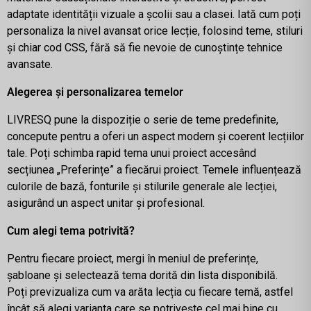
adaptate identității vizuale a școlii sau a clasei. Iată cum poți
personaliza la nivel avansat orice lecție, folosind teme, stiluri
și chiar cod CSS, fără să fie nevoie de cunoștințe tehnice
avansate.
Alegerea și personalizarea temelor
LIVRESQ pune la dispoziție o serie de teme predefinite,
concepute pentru a oferi un aspect modern și coerent lecțiilor
tale. Poți schimba rapid tema unui proiect accesând
secțiunea „Preferințe” a fiecărui proiect. Temele influențează
culorile de bază, fonturile și stilurile generale ale lecției,
asigurând un aspect unitar și profesional.
Cum alegi tema potrivită?
Pentru fiecare proiect, mergi în meniul de preferințe,
șabloane și selectează tema dorită din lista disponibilă.
Poți previzualiza cum va arăta lecția cu fiecare temă, astfel
încât să alegi varianta care se potrivește cel mai bine cu