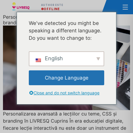
AUTHOR ESTE
OFFLINE
Personalizarea avansată a lecțiilor cu teme, CSS și
branding în LIVRESQ
We've detected you might be
speaking a different language.
Do you want to change to:
English
Change Language
Close and do not switch language
Personalizarea avansată a lecțiilor cu teme, CSS și
branding în LIVRESQ Cuprins În era educației digitale,
fiecare lecție interactivă nu este doar un instrument de