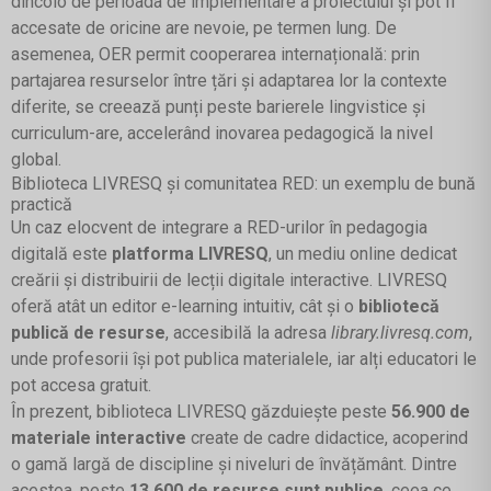
dincolo de perioada de implementare a proiectului și pot fi
accesate de oricine are nevoie, pe termen lung. De
asemenea, OER permit cooperarea internațională: prin
partajarea resurselor între țări și adaptarea lor la contexte
diferite, se creează punți peste barierele lingvistice și
curriculum-are, accelerând inovarea pedagogică la nivel
global.
Biblioteca LIVRESQ și comunitatea RED: un exemplu de bună
practică
Un caz elocvent de integrare a RED-urilor în pedagogia
digitală este
platforma LIVRESQ
, un mediu online dedicat
creării și distribuirii de lecții digitale interactive. LIVRESQ
oferă atât un editor e-learning intuitiv, cât și o
bibliotecă
publică de resurse
, accesibilă la adresa
library.livresq.com
,
unde profesorii își pot publica materialele, iar alți educatori le
pot accesa gratuit.
În prezent, biblioteca LIVRESQ găzduiește peste
56.900 de
materiale interactive
create de cadre didactice, acoperind
o gamă largă de discipline și niveluri de învățământ. Dintre
acestea, peste
13.600 de resurse sunt publice
, ceea ce