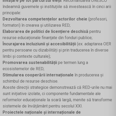
învățare pe tot parcursul vieții
. Recomandarea UNESCO
îndeamnă guvernele și instituțiile să investească în cinci arii
principale:
Dezvoltarea competențelor actorilor cheie
(profesori,
formatori) în crearea și utilizarea RED;
Elaborarea de politici de licențiere deschisă
pentru
resurse educaționale finanțate din fonduri publice;
Încurajarea incluziunii și accesibilității
(ex. adaptarea OER
pentru persoane cu dizabilități și prin traducerea în diverse
limbi și contexte culturale);
Promovarea sustenabilității
pe termen lung a
ecosistemelor de RED;
Stimularea cooperării internaționale
în producerea și
schimbul de resurse deschise.
Aceste direcții strategice demonstrează că RED-urile nu mai
sunt inițiative izolate, ci componente fundamentale ale
reformelor educaționale la scară largă, menite să transforme
sistemele de învățământ pentru secolul XXI.
Proiectele naționale și internaționale de