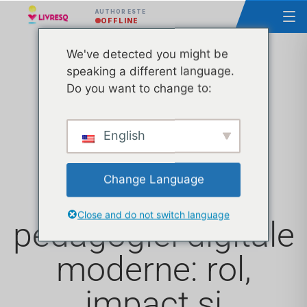
AUTHOR ESTE
OFFLINE
We've detected you might be
speaking a different language.
Resursele
Do you want to change to:
educaționale
English
deschise în
Change Language
contextul
Close and do not switch language
pedagogiei digitale
moderne: rol,
impact și