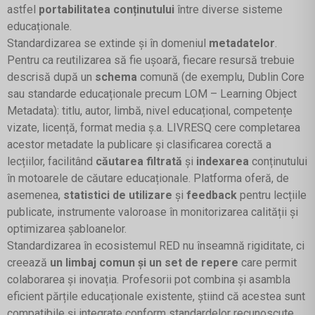
astfel
portabilitatea conținutului
între diverse sisteme
educaționale.
Standardizarea se extinde și în domeniul
metadatelor
.
Pentru ca reutilizarea să fie ușoară, fiecare resursă trebuie
descrisă după un
schema
comună (de exemplu, Dublin Core
sau standarde educaționale precum LOM – Learning Object
Metadata): titlu, autor, limbă, nivel educațional, competențe
vizate, licență, format media ș.a. LIVRESQ cere completarea
acestor metadate la publicare și clasificarea corectă a
lecțiilor, facilitând
căutarea filtrată
și
indexarea
conținutului
în motoarele de căutare educaționale. Platforma oferă, de
asemenea,
statistici de utilizare
și
feedback
pentru lecțiile
publicate, instrumente valoroase în monitorizarea calității și
optimizarea șabloanelor.
Standardizarea în ecosistemul RED nu înseamnă rigiditate, ci
creează
un limbaj comun și un set de repere
care permit
colaborarea și inovația. Profesorii pot combina și asambla
eficient părțile educaționale existente, știind că acestea sunt
compatibile și integrate conform standardelor recunoscute.