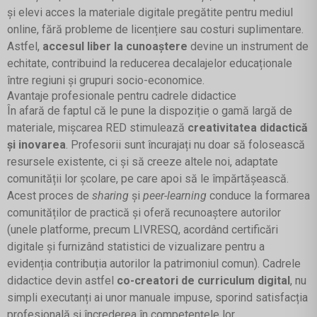
și elevi acces la materiale digitale pregătite pentru mediul
online, fără probleme de licențiere sau costuri suplimentare.
Astfel,
accesul liber la cunoaștere
devine un instrument de
echitate, contribuind la reducerea decalajelor educaționale
între regiuni și grupuri socio-economice.
Avantaje profesionale pentru cadrele didactice
În afară de faptul că le pune la dispoziție o gamă largă de
materiale, mișcarea RED stimulează
creativitatea didactică
și inovarea
. Profesorii sunt încurajați nu doar să folosească
resursele existente, ci și să creeze altele noi, adaptate
comunității lor școlare, pe care apoi să le împărtășească.
Acest proces de
sharing
și
peer-learning
conduce la formarea
comunităților de practică și oferă recunoaștere autorilor
(unele platforme, precum LIVRESQ, acordând certificări
digitale și furnizând statistici de vizualizare pentru a
evidenția contribuția autorilor la patrimoniul comun). Cadrele
didactice devin astfel
co-creatori de curriculum digital
, nu
simpli executanți ai unor manuale impuse, sporind satisfacția
profesională și încrederea în competențele lor.