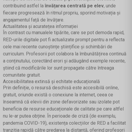
contribuind astfel la
învățarea centrată pe elev
, unde
fiecare progresează în ritmul propriu, sporind motivația și
angajamentul față de învățare.
Actualitatea și acuratețea informației
În contrast cu manualele tipărite, care se pot demoda rapid,
RED-urile digitale pot fi actualizate prompt pentru a reflecta
cele mai recente cunoștințe științifice și schimbări de
curriculum. Profesorii pot colabora la îmbunătățirea continuă
a conținutului, corectând erori și adăugând exemple recente,
știind că modificările lor sunt propagate către întreaga
comunitate gratuit.
Accesibilitatea extinsă și echitate educațională
Prin definiție, o resursă deschisă este accesibilă online,
gratuit, oriunde există o conexiune la internet, ceea ce
înseamnă că elevii din zone defavorizate sau izolate pot
beneficia de resurse educaționale de calitate pe care altfel
nu le-ar putea obține. În perioade de criză (de exemplu,
pandemia COVID-19), existența colecțiilor de RED a facilitat
tranziția rapidă către predarea la distanță, oferind profesori