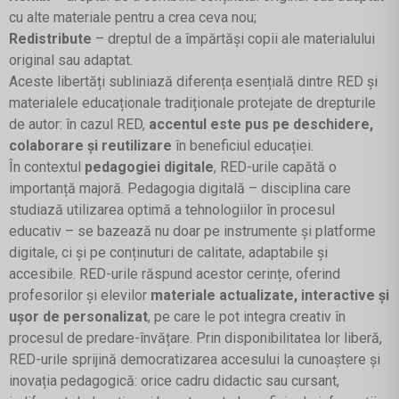
cu alte materiale pentru a crea ceva nou;
Redistribute
– dreptul de a împărtăși copii ale materialului
original sau adaptat.
Aceste libertăți subliniază diferența esențială dintre RED și
materialele educaționale tradiționale protejate de drepturile
de autor: în cazul RED,
accentul este pus pe deschidere,
colaborare și reutilizare
în beneficiul educației.
În contextul
pedagogiei digitale
, RED-urile capătă o
importanță majoră. Pedagogia digitală – disciplina care
studiază utilizarea optimă a tehnologiilor în procesul
educativ – se bazează nu doar pe instrumente și platforme
digitale, ci și pe conținuturi de calitate, adaptabile și
accesibile. RED-urile răspund acestor cerințe, oferind
profesorilor și elevilor
materiale actualizate, interactive și
ușor de personalizat
, pe care le pot integra creativ în
procesul de predare-învățare. Prin disponibilitatea lor liberă,
RED-urile sprijină democratizarea accesului la cunoaștere și
inovația pedagogică: orice cadru didactic sau cursant,