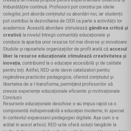
îmbunătățire continuă. Profesorii pot construi pe ideile
colegilor, pot aborda conținutul cu abordări noi, iar studenții
pot contribui la dezvoltarea de OER ca parte a activității lor
academice. Această abordare stimulează
gândirea critică și
creativă
la nivelul întregii comunități educaționale și
conduce la apariția unor resurse tot mai diverse și inovatoare.
Studiile și rapoartele organizațiilor de profil arată că
accesul
liber la resurse educaționale stimulează creativitatea și
inovația
, contribuind la o educație accesibilă și de calitate
pentru toți. Astfel, RED-urile devin catalizatori pentru
regândirea practicilor pedagogice, oferind conținutul și
libertatea de a-l transforma, permițând profesorilor să
creeze experiențe educaționale eficiente și motivaționale.
Concluzii
Resursele educaționale deschise s-au impus rapid ca o
componentă indispensabilă a educației moderne, în special
în contextul expansiunii pedagogiei digitale. Așa cum s-a
arătat în acest articol, RED-urile oferă soluții tangibile la