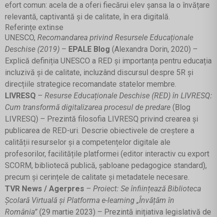
efort comun: acela de a oferi fiecărui elev șansa la o învățare
relevantă, captivantă și de calitate, în era digitală.
Referințe extinse
UNESCO,
Recomandarea privind Resursele Educaționale
Deschise (2019)
–
EPALE Blog
(Alexandra Dorin, 2020) –
Explică definiția UNESCO a RED și importanța pentru educația
incluzivă și de calitate, incluzând discursul despre 5R și
direcțiile strategice recomandate statelor membre.
LIVRESQ
–
Resurse Educaționale Deschise (RED) în LIVRESQ:
Cum transformă digitalizarea procesul de predare
(Blog
LIVRESQ) – Prezintă filosofia LIVRESQ privind crearea și
publicarea de RED-uri. Descrie obiectivele de creștere a
calității resurselor și a competențelor digitale ale
profesorilor, facilitățile platformei (editor interactiv cu export
SCORM, bibliotecă publică, șabloane pedagogice standard),
precum și cerințele de calitate și metadatele necesare.
TVR News / Agerpres
–
Proiect: Se înființează Biblioteca
Școlară Virtuală și Platforma e-learning „Învățăm în
România”
(29 martie 2023) – Prezintă inițiativa legislativă de