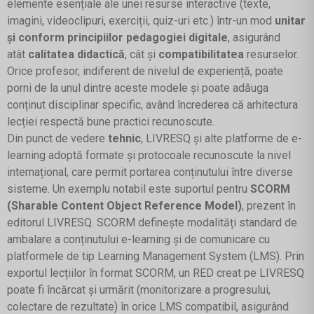
elemente esențiale ale unei resurse interactive (texte,
imagini, videoclipuri, exerciții, quiz-uri etc.) într-un mod
unitar
și conform principiilor pedagogiei digitale
, asigurând
atât
calitatea didactică
, cât și
compatibilitatea
resurselor.
Orice profesor, indiferent de nivelul de experiență, poate
porni de la unul dintre aceste modele și poate adăuga
conținut disciplinar specific, având încrederea că arhitectura
lecției respectă bune practici recunoscute.
Din punct de vedere
tehnic
, LIVRESQ și alte platforme de e-
learning adoptă formate și protocoale recunoscute la nivel
internațional, care permit portarea conținutului între diverse
sisteme. Un exemplu notabil este suportul pentru
SCORM
(Sharable Content Object Reference Model)
, prezent în
editorul LIVRESQ. SCORM definește modalități standard de
ambalare a conținutului e-learning și de comunicare cu
platformele de tip Learning Management System (LMS). Prin
exportul lecțiilor în format SCORM, un RED creat pe LIVRESQ
poate fi încărcat și urmărit (monitorizare a progresului,
colectare de rezultate) în orice LMS compatibil, asigurând