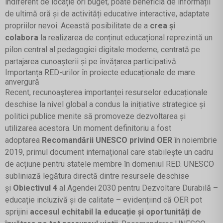
indiferent de locație ori buget, poate beneficia de informații
de ultimă oră și de activități educative interactive, adaptate
propriilor nevoi. Această posibilitate de a
crea și
colabora
la realizarea de conținut educațional reprezintă un
pilon central al pedagogiei digitale moderne, centrată pe
partajarea cunoașterii și pe învățarea participativă.
Importanța RED-urilor în proiecte educaționale de mare
anvergură
Recent, recunoașterea importanței resurselor educaționale
deschise la nivel global a condus la inițiative strategice și
politici publice menite să promoveze dezvoltarea și
utilizarea acestora. Un moment definitoriu a fost
adoptarea
Recomandării UNESCO privind OER
în noiembrie
2019, primul document internațional care stabilește un cadru
de acțiune pentru statele membre în domeniul RED. UNESCO
subliniază legătura directă dintre resursele deschise
și
Obiectivul 4
al Agendei 2030 pentru Dezvoltare Durabilă –
educație incluzivă și de calitate – evidențiind că OER pot
sprijini
accesul echitabil la educație și oportunități de