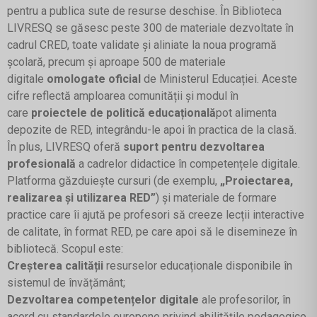
pentru a publica sute de resurse deschise. În Biblioteca
LIVRESQ se găsesc peste 300 de materiale dezvoltate în
cadrul CRED, toate validate și aliniate la noua programă
școlară, precum și aproape 500 de materiale
digitale
omologate oficial
de Ministerul Educației. Aceste
cifre reflectă amploarea comunității și modul în
care
proiectele de politică educațională
pot alimenta
depozite de RED, integrându-le apoi în practica de la clasă.
În plus,
LIVRESQ oferă
suport pentru dezvoltarea
profesională
a cadrelor didactice în competențele digitale.
Platforma găzduiește cursuri (de exemplu,
„Proiectarea,
realizarea și utilizarea RED”
) și materiale de formare
practice care îi ajută pe profesori să creeze lecții interactive
de calitate, în format RED, pe care apoi să le disemineze în
bibliotecă
. Scopul este:
Creșterea calității
resurselor educaționale disponibile în
sistemul de învățământ;
Dezvoltarea competențelor digitale
ale profesorilor, în
acord cu standardele europene privind abilitățile pedagogice