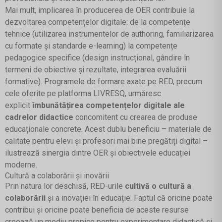
Mai mult, implicarea în producerea de OER contribuie la
dezvoltarea competențelor digitale: de la competențe
tehnice (utilizarea instrumentelor de authoring, familiarizarea
cu formate și standarde e-learning) la competențe
pedagogice specifice (design instrucțional, gândire în
termeni de obiective și rezultate, integrarea evaluării
formative). Programele de formare axate pe RED, precum
cele oferite pe platforma LIVRESQ, urmăresc
explicit
îmbunătățirea competențelor digitale ale
cadrelor didactice
concomitent cu crearea de produse
educaționale concrete. Acest dublu beneficiu – materiale de
calitate pentru elevi și profesori mai bine pregătiți digital –
ilustrează sinergia dintre OER și obiectivele educației
moderne.
Cultură a colaborării și inovării
Prin natura lor deschisă, RED-urile
cultivă o cultură a
colaborării
și a inovației în educație. Faptul că oricine poate
contribui și oricine poate beneficia de aceste resurse
creează un mediu propice pentru experimentare didactică și