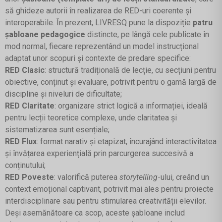
să ghideze autorii în realizarea de RED-uri coerente și
interoperabile. În prezent, LIVRESQ pune la dispoziție
patru
șabloane pedagogice
distincte, pe lângă cele publicate în
mod normal, fiecare reprezentând un model instrucțional
adaptat unor scopuri și contexte de predare specifice:
RED Clasic
: structură tradițională de lecție, cu secțiuni pentru
obiective, conținut și evaluare, potrivit pentru o gamă largă de
discipline și niveluri de dificultate;
RED Claritate
: organizare strict logică a informației, ideală
pentru lecții teoretice complexe, unde claritatea și
sistematizarea sunt esențiale;
RED Flux
: format narativ și etapizat, încurajând interactivitatea
și învățarea experiențială prin parcurgerea succesivă a
conținutului;
RED Poveste
: valorifică puterea
storytelling
-ului, creând un
context emoțional captivant, potrivit mai ales pentru proiecte
interdisciplinare sau pentru stimularea creativității elevilor.
Deși asemănătoare ca scop, aceste șabloane includ