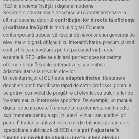
RED și eficiența învățării digitale moderne
Resursele educaționale deschise au căpătat amploare în
ultimul deceniu datorită
contribuției lor directe la eficiența
și calitatea învățării
în mediul digital. Educația
contemporană trebuie să răspundă nevoilor unei generații de
elevi nativi digital, obișnuiți cu interactivitatea, precum și unui
context în care învățarea pe tot parcursul vieții este
esențială. RED-urile se aliniază perfect acestor cerințe,
oferind soluții flexibile, interactive și accesibile.
Adaptabilitatea la nevoile elevilor
Un avantaj major al OER este
adaptabilitatea
. Resursele
deschise pot fi modificate rapid de către profesori pentru a
se potrivi cu nivelul de pregătire al elevilor, cu stilurile lor de
învățare sau cu interesele specifice. De exemplu, un manual
digital deschis poate fi completat cu elemente multimedia
suplimentare pentru a sprijini elevii vizuali sau auditivi ori
poate fi tradus și utilizat într-un mediu bilingv. Literatura de
specialitate subliniază că RED-urile
pot fi ajustate în
funcție de nivelul de studiu și preferințele elevilor
,