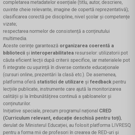
completarea metadatelor esențiale (titlu, autor, descriere,
cuvinte cheie relevante, imagine de copertă reprezentativă);
clasificarea corectă pe discipline, nivel școlar și competențe
vizate;
respectarea normelor de consistență a conținutului
multimedia.
Aceste cerințe garantează
organizarea coerentă a
bibliotecii
și
interoperabilitatea
resurselor: utilizatorii pot
căuta eficient lecții după criterii specifice, iar materialele pot
fi integrate cu ușurință în diverse contexte educaționale
(cursuri online, prezentări la clasă etc.). De asemenea,
platforma oferă
statistici de utilizare
și
feedback
pentru
lecțiile publicate, instrumente care ajută la monitorizarea
calității și la îmbunătățirea continuă a șabloanelor și
conținuturilor.
Inițiative speciale, precum programul național
CRED
(Curriculum relevant, educație deschisă pentru toți)
,
derulat de Ministerul Educației, au folosit platforma LIVRESQ
pentru a forma mii de profesori în crearea de RED-uri și