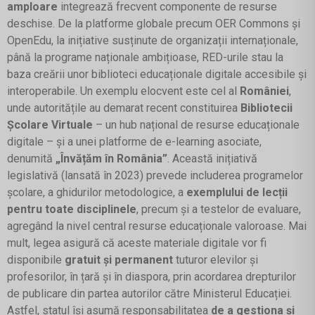
amploare
integrează frecvent componente de resurse
deschise. De la platforme globale precum OER Commons și
OpenEdu, la inițiative susținute de organizații internaționale,
până la programe naționale ambițioase, RED-urile stau la
baza creării unor biblioteci educaționale digitale accesibile și
interoperabile. Un exemplu elocvent este cel al
României
,
unde autoritățile au demarat recent constituirea
Bibliotecii
Școlare Virtuale
– un hub național de resurse educaționale
digitale – și a unei platforme de e-learning asociate,
denumită
„Învățăm în România”
. Această inițiativă
legislativă (lansată în 2023) prevede includerea programelor
școlare, a ghidurilor metodologice, a
exemplului de lecții
pentru toate disciplinele
, precum și a testelor de evaluare,
agregând la nivel central resurse educaționale valoroase. Mai
mult, legea asigură că aceste materiale digitale vor fi
disponibile
gratuit și permanent
tuturor elevilor și
profesorilor, în țară și în diaspora, prin acordarea drepturilor
de publicare din partea autorilor către Ministerul Educației.
Astfel, statul își asumă responsabilitatea
de a gestiona și