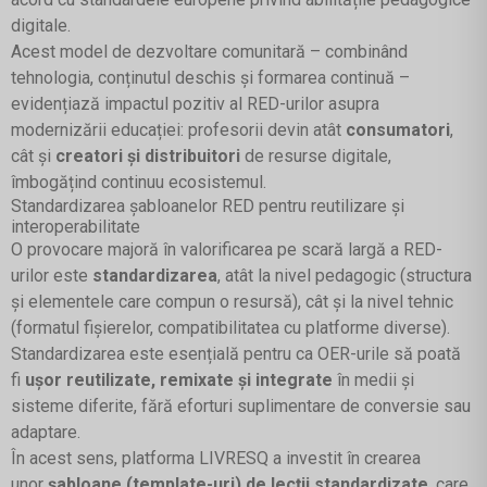
digitale.
Acest model de dezvoltare comunitară – combinând
tehnologia, conținutul deschis și formarea continuă –
evidențiază impactul pozitiv al RED-urilor asupra
modernizării educației: profesorii devin atât
consumatori
,
cât și
creatori și distribuitori
de resurse digitale,
îmbogățind continuu ecosistemul.
Standardizarea șabloanelor RED pentru reutilizare și
interoperabilitate
O provocare majoră în valorificarea pe scară largă a RED-
urilor este
standardizarea
, atât la nivel pedagogic (structura
și elementele care compun o resursă), cât și la nivel tehnic
(formatul fișierelor, compatibilitatea cu platforme diverse).
Standardizarea este esențială pentru ca OER-urile să poată
fi
ușor reutilizate, remixate și integrate
în medii și
sisteme diferite, fără eforturi suplimentare de conversie sau
adaptare.
În acest sens, platforma LIVRESQ a investit în crearea
unor
șabloane (template-uri) de lecții standardizate
, care