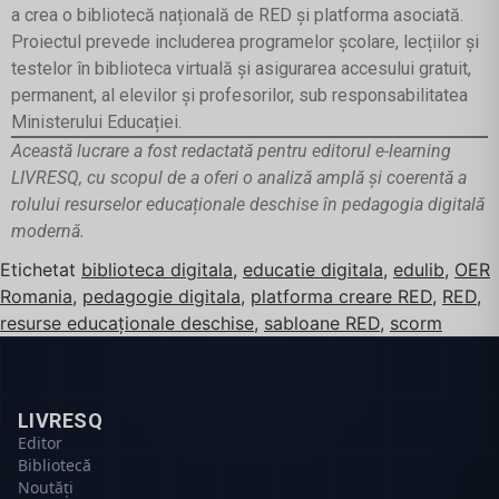
a crea o bibliotecă națională de RED și platforma asociată.
Proiectul prevede includerea programelor școlare, lecțiilor și
testelor în biblioteca virtuală și asigurarea accesului gratuit,
permanent, al elevilor și profesorilor, sub responsabilitatea
Ministerului Educației.
Această lucrare a fost redactată pentru editorul e-learning
LIVRESQ, cu scopul de a oferi o analiză amplă și coerentă a
rolului resurselor educaționale deschise în pedagogia digitală
modernă.
Etichetat
biblioteca digitala
,
educatie digitala
,
edulib
,
OER
Romania
,
pedagogie digitala
,
platforma creare RED
,
RED
,
resurse educaționale deschise
,
sabloane RED
,
scorm
LIVRESQ
Editor
Bibliotecă
Noutăți