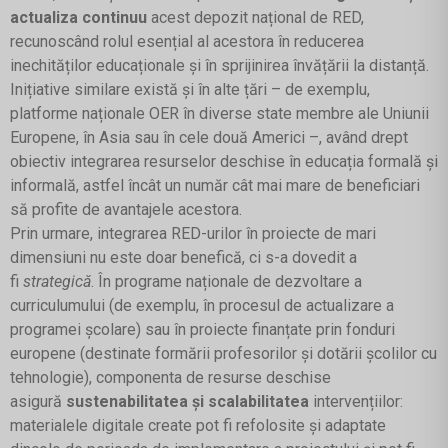
actualiza continuu
acest depozit național de RED,
recunoscând rolul esențial al acestora în reducerea
inechităților educaționale și în sprijinirea învățării la distanță.
Inițiative similare există și în alte țări – de exemplu,
platforme naționale OER în diverse state membre ale Uniunii
Europene, în Asia sau în cele două Americi –, având drept
obiectiv integrarea resurselor deschise în educația formală și
informală, astfel încât un număr cât mai mare de beneficiari
să profite de avantajele acestora.
Prin urmare, integrarea RED-urilor în proiecte de mari
dimensiuni nu este doar benefică, ci s-a dovedit a
fi
strategică
. În programe naționale de dezvoltare a
curriculumului (de exemplu, în procesul de actualizare a
programei școlare) sau în proiecte finanțate prin fonduri
europene (destinate formării profesorilor și dotării școlilor cu
tehnologie), componenta de resurse deschise
asigură
sustenabilitatea și scalabilitatea
intervențiilor:
materialele digitale create pot fi refolosite și adaptate