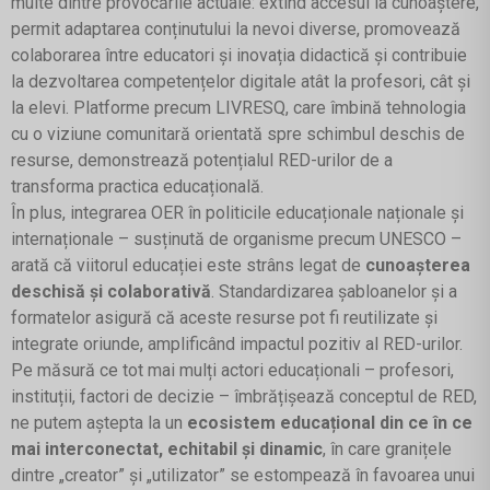
multe dintre provocările actuale: extind accesul la cunoaștere,
permit adaptarea conținutului la nevoi diverse, promovează
colaborarea între educatori și inovația didactică și contribuie
la dezvoltarea competențelor digitale atât la profesori, cât și
la elevi. Platforme precum LIVRESQ, care îmbină tehnologia
cu o viziune comunitară orientată spre schimbul deschis de
resurse, demonstrează potențialul RED-urilor de a
transforma practica educațională.
În plus, integrarea OER în politicile educaționale naționale și
internaționale – susținută de organisme precum UNESCO –
arată că viitorul educației este strâns legat de
cunoașterea
deschisă și colaborativă
. Standardizarea șabloanelor și a
formatelor asigură că aceste resurse pot fi reutilizate și
integrate oriunde, amplificând impactul pozitiv al RED-urilor.
Pe măsură ce tot mai mulți actori educaționali – profesori,
instituții, factori de decizie – îmbrățișează conceptul de RED,
ne putem aștepta la un
ecosistem educațional din ce în ce
mai interconectat, echitabil și dinamic
, în care granițele
dintre „creator” și „utilizator” se estompează în favoarea unui