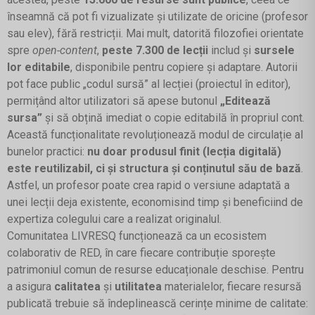
înseamnă că pot fi vizualizate și utilizate de oricine (profesor
sau elev), fără restricții. Mai mult, datorită filozofiei orientate
spre
open-content
,
peste 7.300 de lecții
includ și
sursele
lor editabile
, disponibile pentru copiere și adaptare. Autorii
pot face public „codul sursă” al lecției (proiectul în editor),
permițând altor utilizatori să apese butonul
„Editează
sursa”
și să obțină imediat o copie editabilă în propriul cont.
Această funcționalitate revoluționează modul de circulație al
bunelor practici:
nu doar produsul finit (lecția digitală)
este reutilizabil, ci și structura și conținutul său de bază
.
Astfel, un profesor poate crea rapid o versiune adaptată a
unei lecții deja existente, economisind timp și beneficiind de
expertiza colegului care a realizat originalul.
Comunitatea LIVRESQ funcționează ca un ecosistem
colaborativ de RED, în care fiecare contribuție sporește
patrimoniul comun de resurse educaționale deschise. Pentru
a asigura
calitatea
și
utilitatea
materialelor, fiecare resursă
publicată trebuie să îndeplinească cerințe minime de calitate: