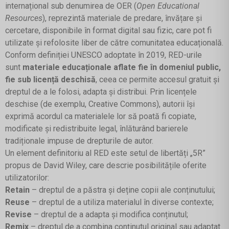
internațional sub denumirea de OER (
Open Educational
Resources
), reprezintă materiale de predare, învățare și
cercetare, disponibile în format digital sau fizic, care pot fi
utilizate și refolosite liber de către comunitatea educațională.
Conform definiției UNESCO adoptate în 2019, RED-urile
sunt
materiale educaționale aflate fie în domeniul public,
fie sub licență deschisă
, ceea ce permite accesul gratuit și
dreptul de a le folosi, adapta și distribui. Prin licențele
deschise (de exemplu, Creative Commons), autorii își
exprimă acordul ca materialele lor să poată fi copiate,
modificate și redistribuite legal, înlăturând barierele
tradiționale impuse de drepturile de autor.
Un element definitoriu al RED este setul de libertăți „5R”
propus de David Wiley, care descrie posibilitățile oferite
utilizatorilor:
Retain
– dreptul de a păstra și deține copii ale conținutului;
Reuse
– dreptul de a utiliza materialul în diverse contexte;
Revise
– dreptul de a adapta și modifica conținutul;
Remix
– dreptul de a combina conținutul original sau adaptat