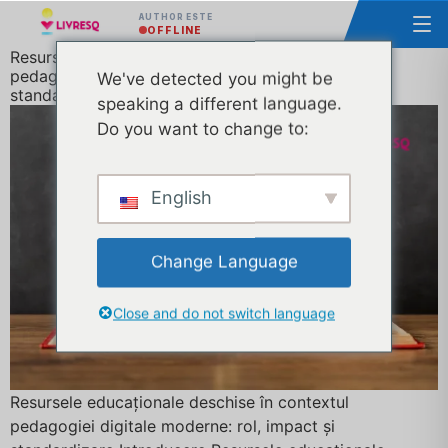
AUTHOR ESTE
OFFLINE
Resursele educaționale deschise în contextul
pedagogiei digitale moderne: rol, impact și
We've detected you might be
standardizare
speaking a different language.
Do you want to change to:
English
Change Language
Close and do not switch language
Resursele educaționale deschise în contextul
pedagogiei digitale moderne: rol, impact și