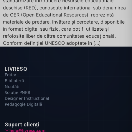
standardizare Introducere Resursele educaționale
deschise (RED), cunoscute internațional sub denumirea
de OER (Open Educational Resources), reprezintă
materiale de predare, învățare și cercetare, disponibile
în format digital sau fizic, care pot fi utilizate și
refolosite liber de către comunitatea educațională.
Conform definiției UNESCO adoptate în […]
LIVRESQ
Editor
Bibliotecă
Noutăți
Soluție PNRR
Designer Instrucțional
Pedagogie Digitală
Suport clienți
help@livresq.com