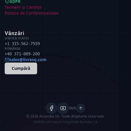
GDPR
Termeni și Condiții
Politica de Confidențialitate
Vânzări
UNITED STATES
+1 315-562-7559
ROMÂNIA
+40 371-089-200
sales@livresq.com
Cumpără
SUS
© 2026 Ascendia SA.
Toate drepturile rezervate.
LIVRESQ este marcă înregistrată Ascendia S.A.