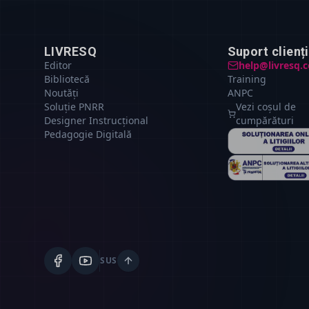
LIVRESQ
Suport clienți
Editor
help@livresq.
Bibliotecă
Training
Noutăți
ANPC
Soluție PNRR
Vezi coșul de
Designer Instrucțional
cumpărături
Pedagogie Digitală
SUS