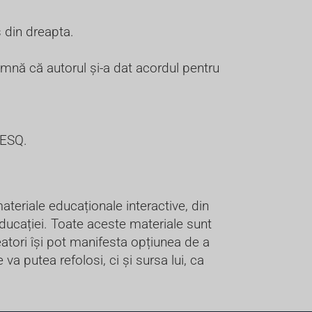
din dreapta.
eamnă că autorul și-a dat acordul pentru
RESQ.
teriale educaționale interactive, din
ducației. Toate aceste materiale sunt
reatori își pot manifesta opțiunea de a
va putea refolosi, ci și sursa lui, ca