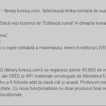
Q –
library.livresq.com.
Selectează limba română de sus 
ea. Dacă vezi butonul de “Editează sursa” în dreapta îns
rsa”.
!
 copie editabilă a materialului, direct în editorul LIV
Q (
library.livresq.com
) se regăsesc peste 43.800 de ma
. ale CRED și 491 materiale omologate de Ministerul E
ru a fi folosite atât la clasă cât și acasă. Profesorii c
ltate. Cu noua funcționalitate nu doar produsul final se 
ducaționale.