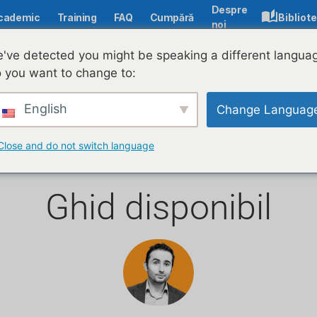
Despre
cademic
Training
FAQ
Cumpără
Bibliot
noi
've detected you might be speaking a different langua
 you want to change to:
ste 800 de resurse e
English
Change Languag
E.D.-uri) sunt dispon
Close and do not switch language
Ghid disponibil