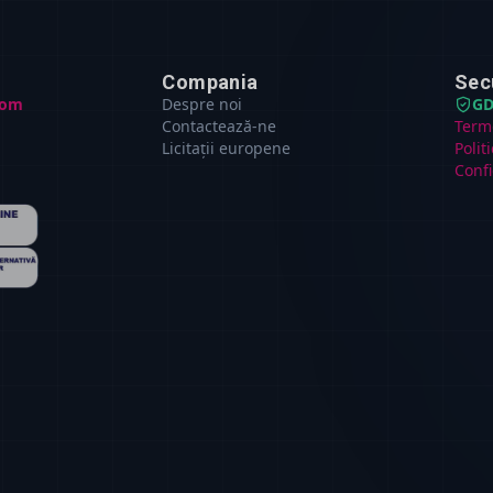
Compania
Sec
com
Despre noi
GD
Contactează-ne
Terme
Licitații europene
Polit
Confi