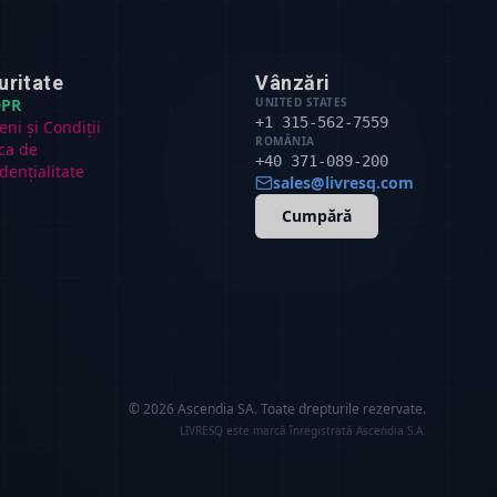
uritate
Vânzări
PR
UNITED STATES
+1 315-562-7559
ni și Condiții
ROMÂNIA
ica de
+40 371-089-200
dențialitate
sales@livresq.com
Cumpără
© 2026 Ascendia SA.
Toate drepturile rezervate.
LIVRESQ este marcă înregistrată Ascendia S.A.