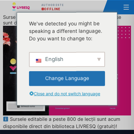
AUTHOR ESTE
OFFLINE
Surse a peste 800 de resurse educationale deschise
sunt disponibile gratuit
We've detected you might be
speaking a different language.
Do you want to change to:
English
Change Language
Close and do not switch language
Sursele editabile a peste 800 de lecții sunt acum
disponibile direct din biblioteca LIVRESQ (gratuit)!