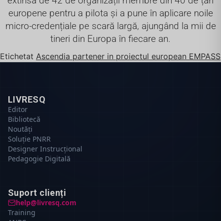
extinsă de 42 de organizații membre din 40 de țări
europene pentru a pilota și a pune în aplicare noile
micro-credențiale pe scară largă, ajungând la mii de
tineri din Europa în fiecare an.
Etichetat
Ascendia partener in proiectul european EMPASS
LIVRESQ
Editor
Bibliotecă
Noutăți
Soluție PNRR
Designer Instrucțional
Pedagogie Digitală
Suport clienți
help@livresq.com
Training