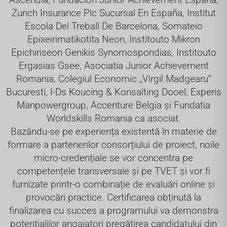
Zurich Insurance Plc Sucursal En España, Institut
Escola Del Treball De Barcelona, Somateio
Epixeirimatikotita Neon, Institouto Mikron
Epichiriseon Genikis Synomospondias, Institouto
Ergasias Gsee, Asociatia Junior Achievement
Romania, Colegiul Economic „Virgil Madgearu”
Bucuresti, I-Ds Koucing & Konsalting Dooel, Experis
Manpowergroup, Accenture Belgia și Fundatia
Worldskills Romania ca asociat.
Bazându-se pe experiența existentă în materie de
formare a partenerilor consorțiului de proiect, noile
micro-credențiale se vor concentra pe
competențele transversale și pe TVET și vor fi
furnizate printr-o combinație de evaluări online și
provocări practice. Certificarea obținută la
finalizarea cu succes a programului va demonstra
potențialilor angajatori pregătirea candidatului din