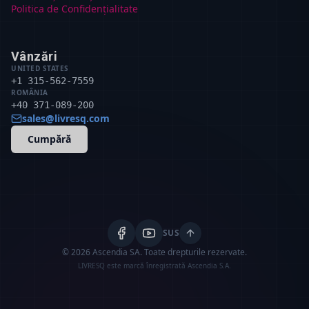
Politica de Confidențialitate
Vânzări
UNITED STATES
+1 315-562-7559
ROMÂNIA
+40 371-089-200
sales@livresq.com
Cumpără
SUS
© 2026 Ascendia SA.
Toate drepturile rezervate.
LIVRESQ este marcă înregistrată Ascendia S.A.