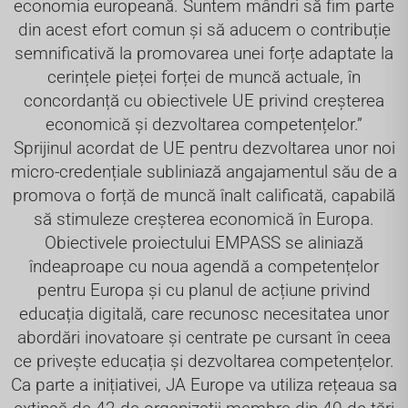
economia europeană. Suntem mândri să fim parte
din acest efort comun și să aducem o contribuție
semnificativă la promovarea unei forțe adaptate la
cerințele pieței forței de muncă actuale, în
concordanță cu obiectivele UE privind creșterea
economică și dezvoltarea competențelor.”
Sprijinul acordat de UE pentru dezvoltarea unor noi
micro-credențiale subliniază angajamentul său de a
promova o forță de muncă înalt calificată, capabilă
să stimuleze creșterea economică în Europa.
Obiectivele proiectului EMPASS se aliniază
îndeaproape cu noua agendă a competențelor
pentru Europa și cu planul de acțiune privind
educația digitală, care recunosc necesitatea unor
abordări inovatoare și centrate pe cursant în ceea
ce privește educația și dezvoltarea competențelor.
Ca parte a inițiativei, JA Europe va utiliza rețeaua sa