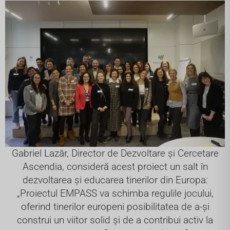
Gabriel Lazăr, Director de Dezvoltare și Cercetare
Ascendia, consideră acest proiect un salt în
dezvoltarea și educarea tinerilor din Europa:
„Proiectul EMPASS va schimba regulile jocului,
oferind tinerilor europeni posibilitatea de a-și
construi un viitor solid și de a contribui activ la