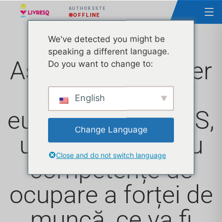
AUTHOR ESTE
OFFLINE
We've detected you might be
speaking a different language.
Ascendia, partener
Do you want to change to:
în proiectul
English
european EMPASS,
Change Language
un proiect pentru
Close and do not switch language
competențe de
ocupare a forței de
muncă, ce va fi