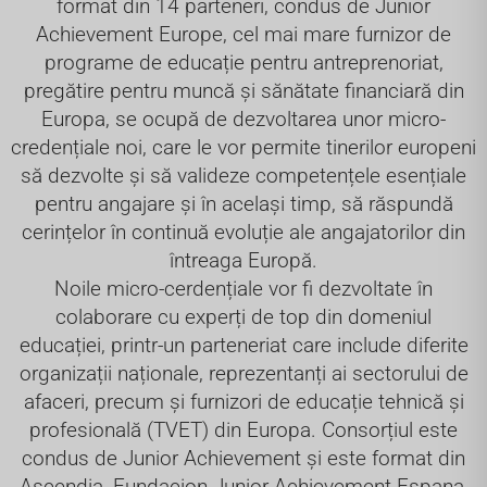
format din 14 parteneri, condus de Junior
Achievement Europe, cel mai mare furnizor de
programe de educație pentru antreprenoriat,
pregătire pentru muncă și sănătate financiară din
Europa, se ocupă de dezvoltarea unor micro-
credențiale noi, care le vor permite tinerilor europeni
să dezvolte și să valideze competențele esențiale
pentru angajare și în același timp, să răspundă
cerințelor în continuă evoluție ale angajatorilor din
întreaga Europă.
Noile micro-cerdențiale vor fi dezvoltate în
colaborare cu experți de top din domeniul
educației, printr-un parteneriat care include diferite
organizații naționale, reprezentanți ai sectorului de
afaceri, precum și furnizori de educație tehnică și
profesională (TVET) din Europa. Consorțiul este
condus de Junior Achievement și este format din
Ascendia, Fundacion Junior Achievement Espana,