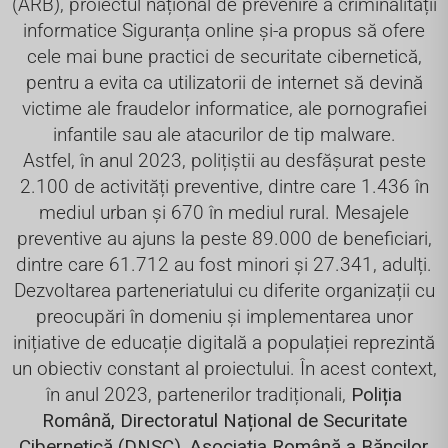
(ARB), proiectul național de prevenire a criminalității
informatice Siguranța online și-a propus să ofere
cele mai bune practici de securitate cibernetică,
pentru a evita ca utilizatorii de internet să devină
victime ale fraudelor informatice, ale pornografiei
infantile sau ale atacurilor de tip malware.
Astfel, în anul 2023, polițiștii au desfășurat peste
2.100 de activități preventive, dintre care 1.436 în
mediul urban și 670 în mediul rural. Mesajele
preventive au ajuns la peste 89.000 de beneficiari,
dintre care 61.712 au fost minori și 27.341, adulți.
Dezvoltarea parteneriatului cu diferite organizații cu
preocupări în domeniu și implementarea unor
inițiative de educație digitală a populației reprezintă
un obiectiv constant al proiectului. În acest context,
în anul 2023, partenerilor tradiționali,
Poliția
Română, Directoratul Național de Securitate
Cibernetică (DNSC), Asociația Română a Băncilor