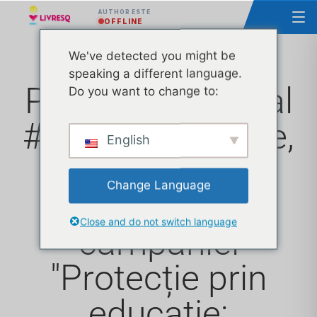
AUTHOR ESTE
OFFLINE
We've detected you might be
speaking a different language.
Proiectul național
Do you want to change to:
#SigurantaOnline,
English
în anul 2023.
Change Language
Rezultatele
Close and do not switch language
campaniei
"Protecție prin
educație: