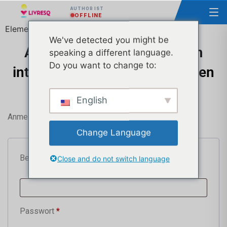
AUTHOR IST
OFFLINE
Elementor #412596
We've detected you might be
Alles, was Sie brauchen, um
speaking a different language.
Do you want to change to:
interaktive Kurse und Lektionen
zu erstellen
English
Anmelden
Change Language
Benutzername oder E-Mail-Adresse
*
Close and do not switch language
Passwort
*