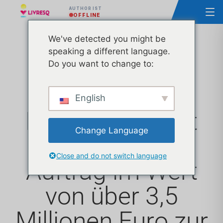
AUTHOR IST
OFFLINE
We've detected you might be
speaking a different language.
Ascendia
Do you want to change to:
(Entwickler von
English
LIVRESQ) erhält
Change Language
einen Edulib-
Close and do not switch language
Auftrag im Wert
von über 3,5
Millionen Euro zur