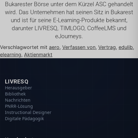
Bukarester Börse unter dem Kürzel ASC gehandelt
wird. Das Unternehmen hat seinen Sitz in Bukarest
und ist für seine E-Learning-Produkte bekannt,
darunter LIVRESQ, TIMLOGO, CoffeeLMS und
eJourneys.
Verschlagwortet mit
aero
,
Verfassen von
,
Vertrag
,
edulib
,
elearning
,
Aktienmarkt
LIVRESQ
Herausgeber
Bibliothek
Nachrichten
PNRR-Lösung
Instructional Designer
Digitale Pädagogik