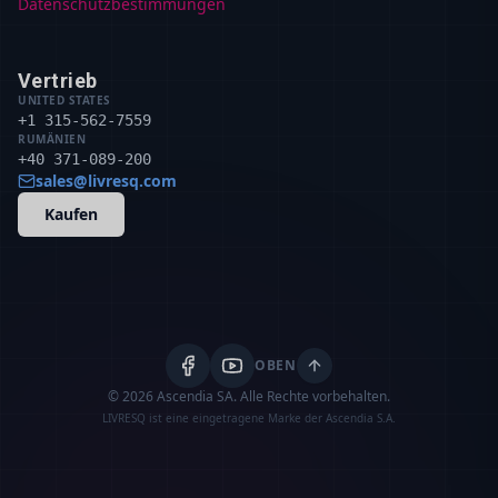
Datenschutzbestimmungen
Vertrieb
UNITED STATES
+1 315-562-7559
RUMÄNIEN
+40 371-089-200
sales@livresq.com
Kaufen
OBEN
© 2026 Ascendia SA.
Alle Rechte vorbehalten.
LIVRESQ ist eine eingetragene Marke der Ascendia S.A.