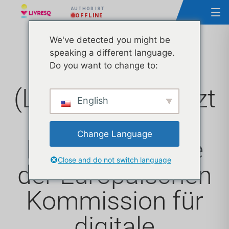
AUTHOR IST
OFFLINE
We've detected you might be
speaking a different language.
Ascendia
Do you want to change to:
(LIVRESQ) ist jetzt
English
Mitglied der
Change Language
Expertengruppe
Close and do not switch language
der Europäischen
Kommission für
digitale