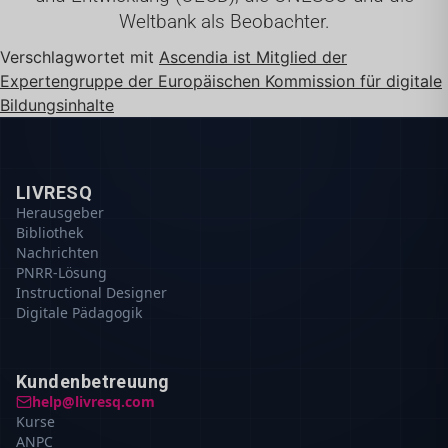
Weltbank als Beobachter.
Verschlagwortet mit
Ascendia ist Mitglied der
Expertengruppe der Europäischen Kommission für digitale
Bildungsinhalte
LIVRESQ
Herausgeber
Bibliothek
Nachrichten
PNRR-Lösung
Instructional Designer
Digitale Pädagogik
Kundenbetreuung
help@livresq.com
Kurse
ANPC