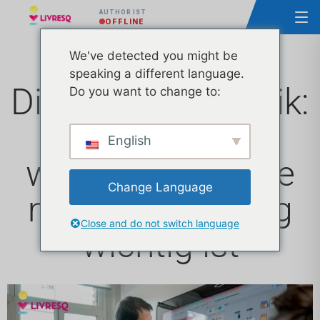
AUTHOR IST
OFFLINE
We've detected you might be
speaking a different language.
Digitale Pädagogik:
Do you want to change to:
Was sie ist und
English
warum sie für die
Change Language
moderne Bildung
Close and do not switch language
wichtig ist