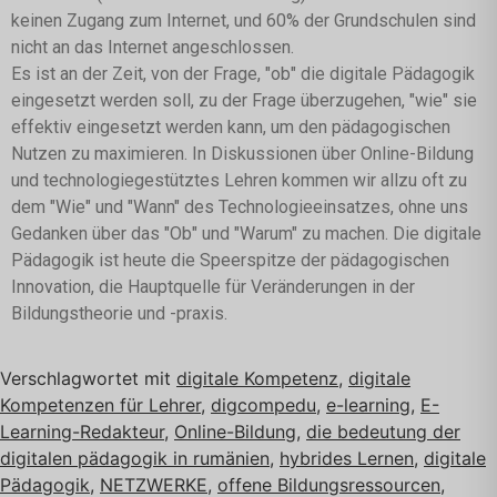
keinen Zugang zum Internet, und 60% der Grundschulen sind
nicht an das Internet angeschlossen.
Es ist an der Zeit, von der Frage, "ob" die digitale Pädagogik
eingesetzt werden soll, zu der Frage überzugehen, "wie" sie
effektiv eingesetzt werden kann, um den pädagogischen
Nutzen zu maximieren. In Diskussionen über Online-Bildung
und technologiegestütztes Lehren kommen wir allzu oft zu
dem "Wie" und "Wann" des Technologieeinsatzes, ohne uns
Gedanken über das "Ob" und "Warum" zu machen. Die digitale
Pädagogik ist heute die Speerspitze der pädagogischen
Innovation, die Hauptquelle für Veränderungen in der
Bildungstheorie und -praxis.
Verschlagwortet mit
digitale Kompetenz
,
digitale
Kompetenzen für Lehrer
,
digcompedu
,
e-learning
,
E-
Learning-Redakteur
,
Online-Bildung
,
die bedeutung der
digitalen pädagogik in rumänien
,
hybrides Lernen
,
digitale
Pädagogik
,
NETZWERKE
,
offene Bildungsressourcen
,