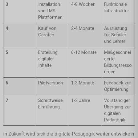
3
Installation
4-8 Wochen
Funktionale
von LMS-
Infrastruktur
Plattformen
4
Kauf von
2-4 Monate
Ausrüstung
Geräten
für Schüler
und Lehrer
5
Erstellung
6-12 Monate
Maßgeschnei
digitaler
derte
Inhalte
Bildungsresso
urcen
6
Pilotversuch
1-3 Monate
Feedback zur
Optimierung
7
Schrittweise
1-2 Jahre
Vollständiger
Einführung
Übergang zur
digitalen
Pädagogik
In Zukunft wird sich die digitale Pädagogik weiter entwickeln