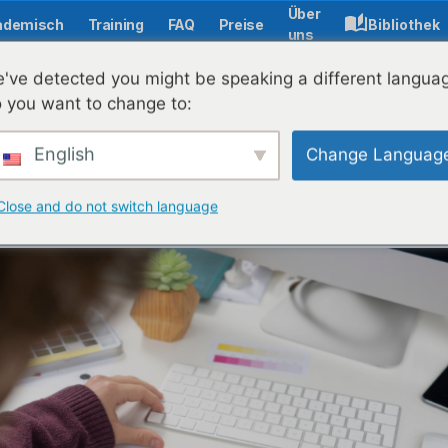
Über
ademisch
Training
FAQ
Preise
Bibliothek
uns
've detected you might be speaking a different langua
 you want to change to:
terrichtsanpassung m
English
Change Languag
d Branding in LIVR
Close and do not switch language