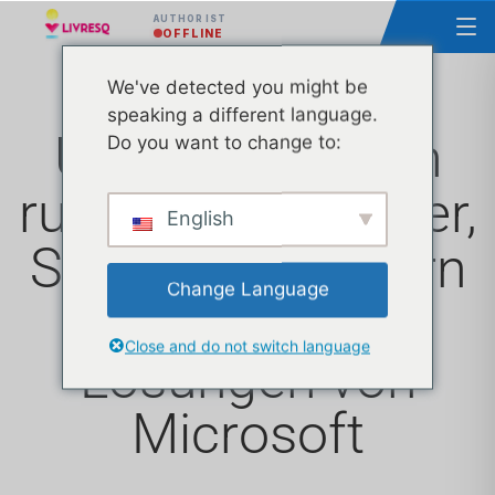
AUTHOR IST
OFFLINE
We've detected you might be
speaking a different language.
Über 2 Millionen
Do you want to change to:
rumänische Lehrer,
English
Schüler und Eltern
Change Language
nutzen die KI-
Close and do not switch language
Lösungen von
Microsoft