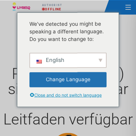
AUTHOR IST
OFFLINE
We've detected you might be
speaking a different language.
Über 800 Open
Do you want to change to:
Educational
English
Resources (OER)
Change Language
sind frei verfügbar
Close and do not switch language
Leitfaden verfügbar