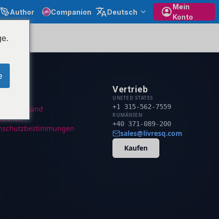
Mein
Author
Companion
Deutsch
Konto
ge.
e
herheit
Vertrieb
PR
UNITED STATES
+1 315-562-7559
ngungen und
RUMÄNIEN
itionen
+40 371-089-200
nschutzbestimmungen
sales@livresq.com
Kaufen