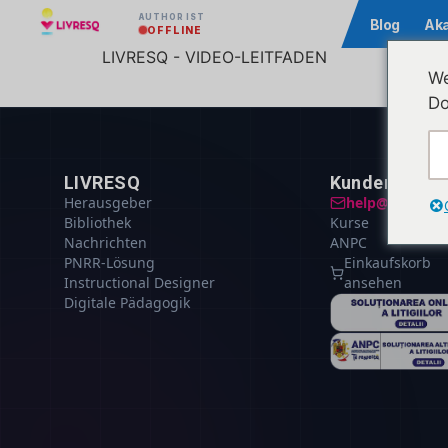
AUTHOR IST
Community
Blog
Ak
OFFLINE
LIVRESQ - VIDEO-LEITFADEN
We
Do
LIVRESQ
Kundenbetre
Herausgeber
help@livresq.
Bibliothek
Kurse
Nachrichten
ANPC
PNRR-Lösung
Einkaufskorb
Instructional Designer
ansehen
Digitale Pädagogik