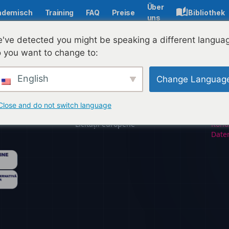
Über
ademisch
Training
FAQ
Preise
Bibliothek
uns
've detected you might be speaking a different langua
 you want to change to:
English
Change Languag
uung
Unternehmen
Sic
com
Über uns
GD
Close and do not switch language
Kontakt
Bedi
Licitații europene
Kond
Date