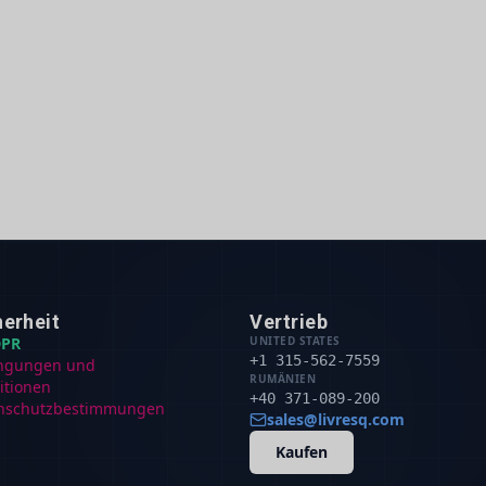
herheit
Vertrieb
PR
UNITED STATES
+1 315-562-7559
ngungen und
RUMÄNIEN
itionen
+40 371-089-200
nschutzbestimmungen
sales@livresq.com
Kaufen