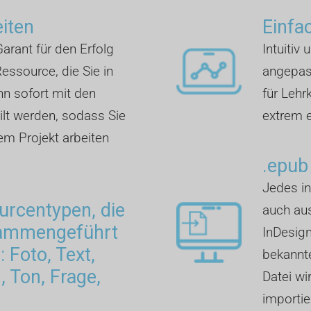
eiten
Einfa
arant für den Erfolg
Intuitiv 
essource, die Sie in
angepass
nn sofort mit den
für Lehr
lt werden, sodass Sie
extrem e
rem Projekt arbeiten
.epub
Jedes in
rcentypen, die
auch aus
sammengeführt
InDesign
 Foto, Text,
bekannte
 Ton, Frage,
Datei wi
importie