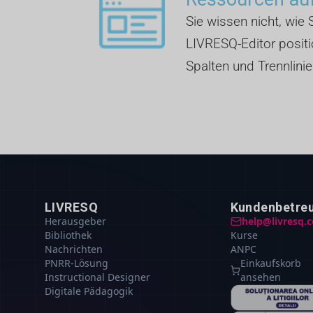
Sie wissen nicht, wie S
LIVRESQ-Editor positio
Spalten und Trennlinie
LIVRESQ
Kundenbetre
Herausgeber
help@livresq.
Bibliothek
Kurse
Nachrichten
ANPC
PNRR-Lösung
Einkaufskorb
Instructional Designer
ansehen
Digitale Pädagogik