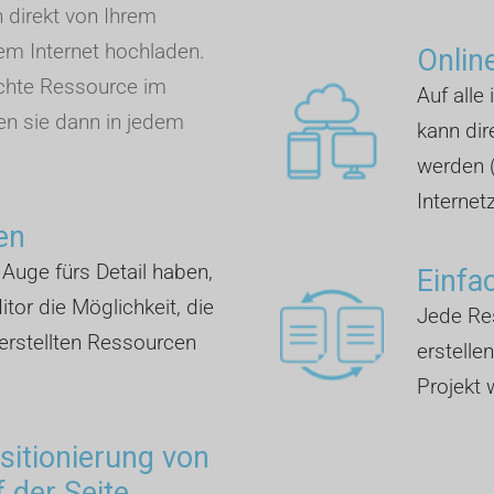
n direkt von Ihrem
m Internet hochladen.
Onlin
chte Ressource im
Auf alle
en sie dann in jedem
kann dir
werden 
Internet
en
n Auge fürs Detail haben,
Einfa
tor die Möglichkeit, die
Jede Res
erstellten Ressourcen
erstelle
Projekt
ositionierung von
 der Seite