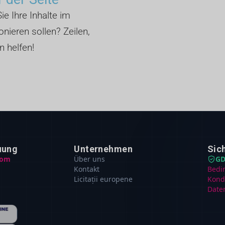
ie Ihre Inhalte im
nieren sollen? Zeilen,
n helfen!
uung
Unternehmen
Sic
com
Über uns
GD
Kontakt
Bedi
Licitații europene
Kond
Date