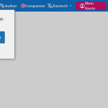
Mein
Author
Companion
Deutsch
Konto
ge.
e