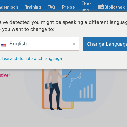
Über
ademisch
Training
FAQ
Preise
Bibliothek
uns
've detected you might be speaking a different langua
 you want to change to:
English
Change Languag
Close and do not switch language
tiver