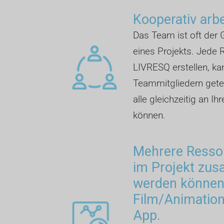
Kooperativ arb
Das Team ist oft der G
eines Projekts. Jede R
LIVRESQ erstellen, ka
Teammitgliedern getei
alle gleichzeitig an Ih
können.
Mehrere Ressou
im Projekt zu
werden können:
Film/Animation,
App.