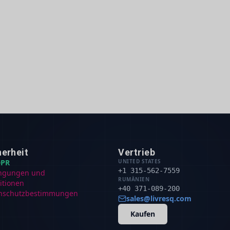
herheit
Vertrieb
PR
UNITED STATES
+1 315-562-7559
ngungen und
RUMÄNIEN
itionen
+40 371-089-200
nschutzbestimmungen
sales@livresq.com
Kaufen