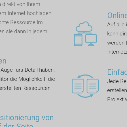
n direkt von Ihrem
m Internet hochladen.
Onlin
chte Ressource im
Auf alle
en sie dann in jedem
kann dir
werden 
Internet
en
n Auge fürs Detail haben,
Einfa
tor die Möglichkeit, die
Jede Res
erstellten Ressourcen
erstelle
Projekt
ositionierung von
 der Seite