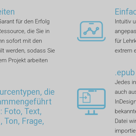
eiten
Einfa
arant für den Erfolg
Intuitiv 
essource, die Sie in
angepass
nn sofort mit den
für Lehr
lt werden, sodass Sie
extrem e
rem Projekt arbeiten
.epub
Jedes in
rcentypen, die
auch aus
sammengeführt
InDesign
 Foto, Text,
bekannte
 Ton, Frage,
Datei wi
importie