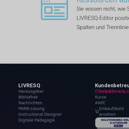
Sie wissen nicht, wie S
LIVRESQ-Editor positio
Spalten und Trennlinie
LIVRESQ
Kundenbetre
Herausgeber
help@livresq.
Bibliothek
Kurse
Nachrichten
ANPC
PNRR-Lösung
Einkaufskorb
Instructional Designer
ansehen
Digitale Pädagogik