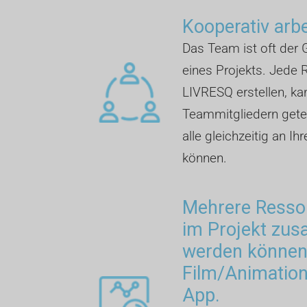
Kooperativ arb
Das Team ist oft der G
eines Projekts. Jede R
LIVRESQ erstellen, ka
Teammitgliedern getei
alle gleichzeitig an Ih
können.
Mehrere Ressou
im Projekt zu
werden können:
Film/Animation,
App.