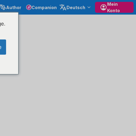
Mein
Author
Companion
Deutsch
Konto
ge.
e