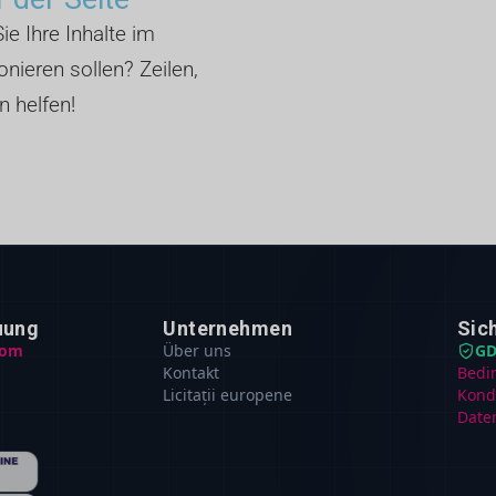
ie Ihre Inhalte im
nieren sollen? Zeilen,
n helfen!
uung
Unternehmen
Sic
com
Über uns
GD
Kontakt
Bedi
Licitații europene
Kond
Date