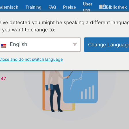
Über
ademisch
Training
FAQ
Preise
Bibliothek
uns
've detected you might be speaking a different langua
 you want to change to:
English
Change Languag
Close and do not switch language
 47