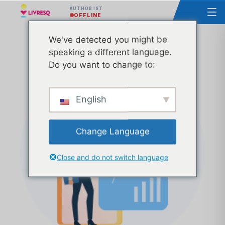
AUTHOR IST
OFFLINE
We've detected you might be
Kurs - Grundlagen von LIVRESQ - Gruppe 49
speaking a different language.
Pluxee
Do you want to change to:
English
Change Language
Close and do not switch language