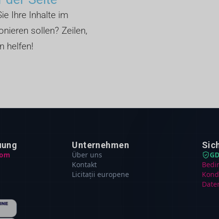
ie Ihre Inhalte im
nieren sollen? Zeilen,
n helfen!
uung
Unternehmen
Sic
com
Über uns
GD
Kontakt
Bedi
Licitații europene
Kond
Date