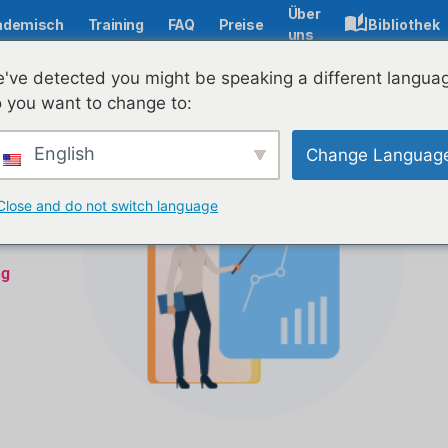
Über
ademisch
Training
FAQ
Preise
Bibliothek
uns
've detected you might be speaking a different langua
 you want to change to:
English
Change Languag
Close and do not switch language
ng