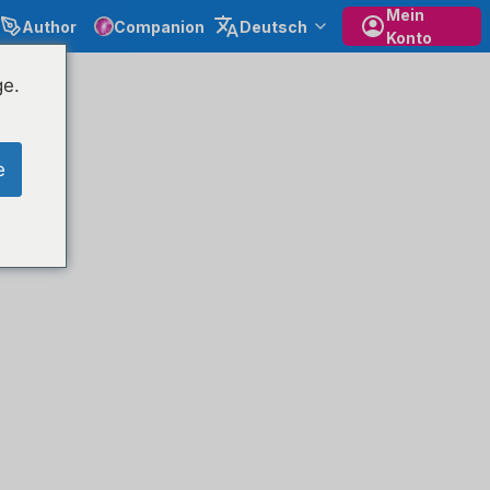
Mein
Author
Companion
Deutsch
Konto
ge.
e