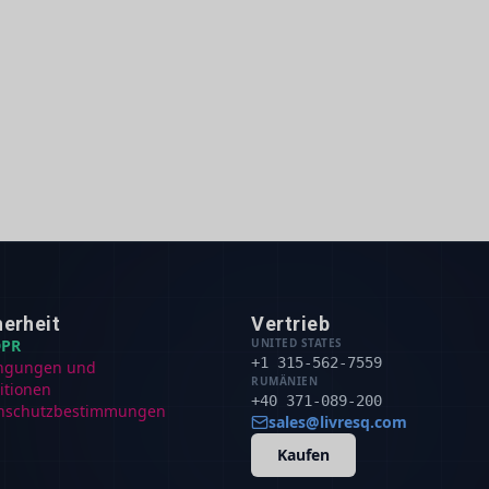
herheit
Vertrieb
PR
UNITED STATES
+1 315-562-7559
ngungen und
RUMÄNIEN
itionen
+40 371-089-200
nschutzbestimmungen
sales@livresq.com
Kaufen