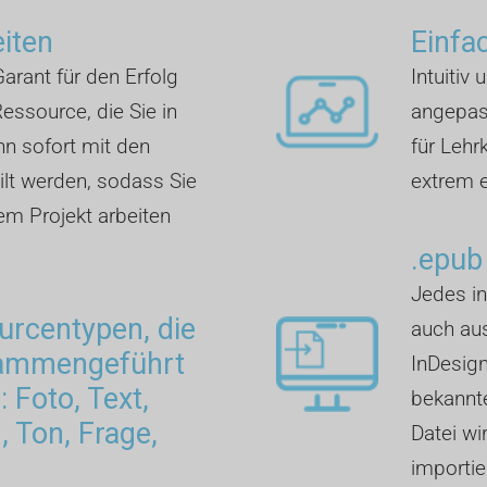
eiten
Einfa
arant für den Erfolg
Intuitiv 
essource, die Sie in
angepass
nn sofort mit den
für Lehr
lt werden, sodass Sie
extrem e
rem Projekt arbeiten
.epub
Jedes in
rcentypen, die
auch aus
sammengeführt
InDesign
 Foto, Text,
bekannte
 Ton, Frage,
Datei wi
importie