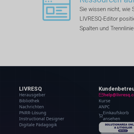
Sie wissen nicht, wie S
LIVRESQ-Editor positio
Spalten und Trennlinie
LIVRESQ
Kundenbetre
Herausgeber
help@livresq.
Bibliothek
Kurse
Nachrichten
ANPC
PNRR-Lösung
Einkaufskorb
Instructional Designer
ansehen
Digitale Pädagogik