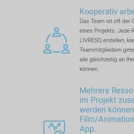
Kooperativ arb
Das Team ist oft der G
eines Projekts. Jede R
LIVRESQ erstellen, ka
Teammitgliedern getei
alle gleichzeitig an Ih
können.
Mehrere Ressou
im Projekt zu
werden können:
Film/Animation,
App.