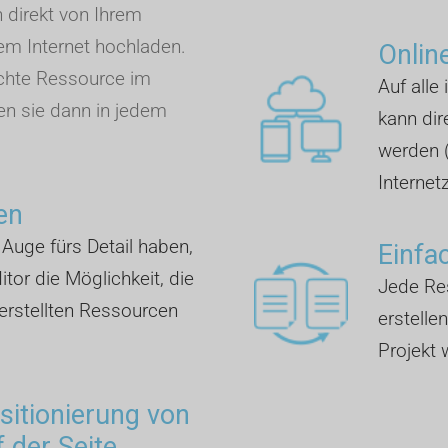
n direkt von Ihrem
m Internet hochladen.
Onlin
chte Ressource im
Auf alle
en sie dann in jedem
kann dir
werden 
Internet
en
n Auge fürs Detail haben,
Einfa
tor die Möglichkeit, die
Jede Res
erstellten Ressourcen
erstelle
Projekt
ositionierung von
 der Seite