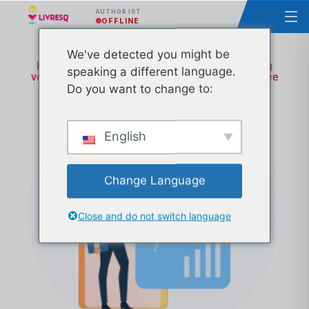
AUTHOR IST
OFFLINE
We've detected you might be
Kurs - Gestaltung der Realisierung und Nutzung
speaking a different language.
von Open Educational Resources Gruppe 1 Pluxee
Do you want to change to:
English
Change Language
Close and do not switch language