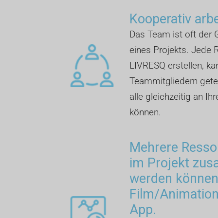
Kooperativ arb
Das Team ist oft der G
eines Projekts. Jede R
LIVRESQ erstellen, ka
Teammitgliedern getei
alle gleichzeitig an Ih
können.
Mehrere Ressou
im Projekt zu
werden können:
Film/Animation,
App.