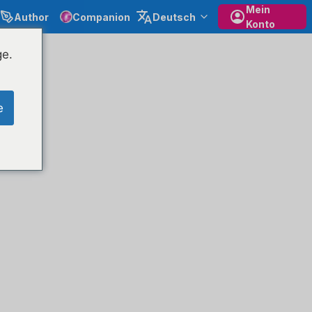
Mein
Author
Companion
Deutsch
Konto
ge.
e