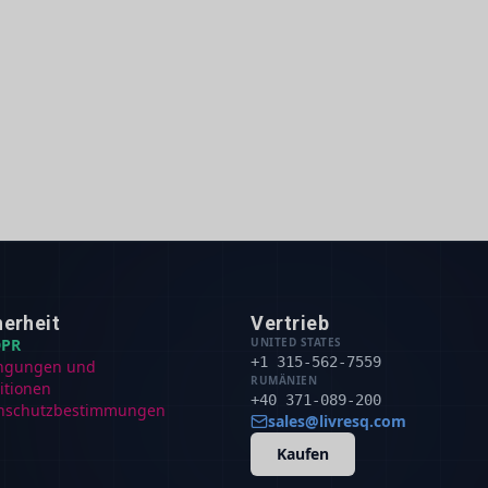
herheit
Vertrieb
PR
UNITED STATES
+1 315-562-7559
ngungen und
RUMÄNIEN
itionen
+40 371-089-200
nschutzbestimmungen
sales@livresq.com
Kaufen