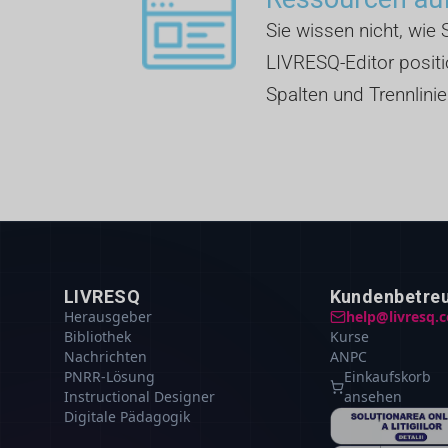
Sie wissen nicht, wie S
LIVRESQ-Editor positio
Spalten und Trennlinie
LIVRESQ
Kundenbetre
Herausgeber
help@livresq.
Bibliothek
Kurse
Nachrichten
ANPC
PNRR-Lösung
Einkaufskorb
Instructional Designer
ansehen
Digitale Pädagogik