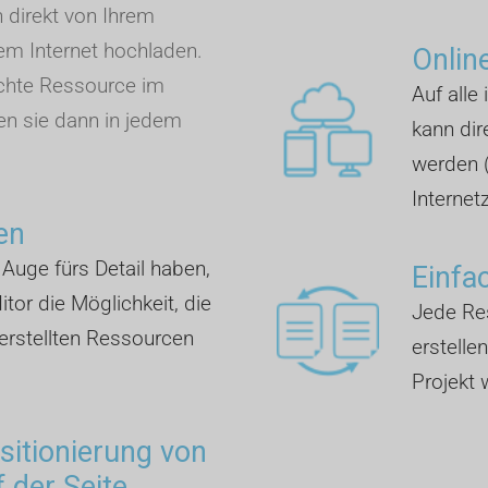
n direkt von Ihrem
m Internet hochladen.
Onlin
chte Ressource im
Auf alle
en sie dann in jedem
kann dir
werden 
Internet
en
n Auge fürs Detail haben,
Einfa
tor die Möglichkeit, die
Jede Res
erstellten Ressourcen
erstelle
Projekt
ositionierung von
 der Seite