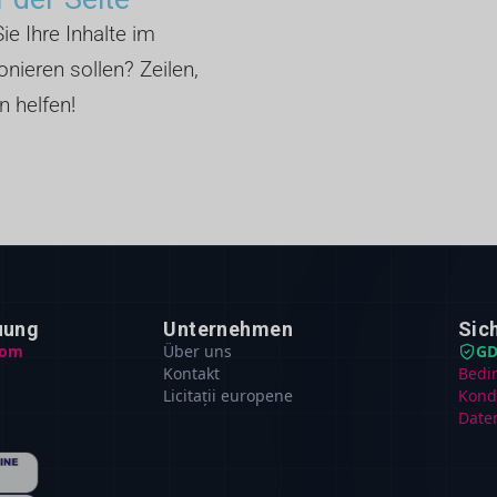
ie Ihre Inhalte im
nieren sollen? Zeilen,
n helfen!
uung
Unternehmen
Sic
com
Über uns
GD
Kontakt
Bedi
Licitații europene
Kond
Date