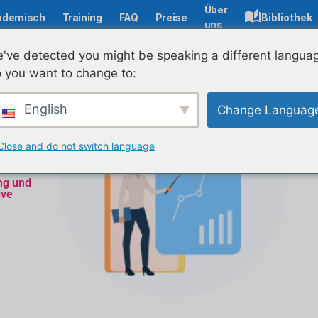
Über
ademisch
Training
FAQ
Preise
Bibliothek
uns
've detected you might be speaking a different langua
 you want to change to:
English
Change Languag
Close and do not switch language
ng und
ive