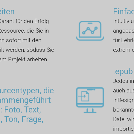
eiten
Einfa
arant für den Erfolg
Intuitiv 
essource, die Sie in
angepass
nn sofort mit den
für Lehr
lt werden, sodass Sie
extrem e
rem Projekt arbeiten
.epub
Jedes in
rcentypen, die
auch aus
sammengeführt
InDesign
 Foto, Text,
bekannte
 Ton, Frage,
Datei wi
importie