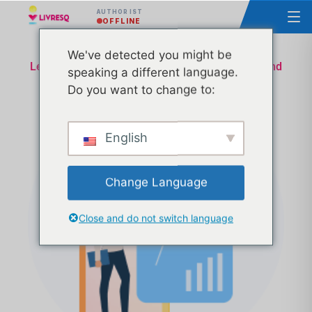
AUTHOR IST
OFFLINE
We've detected you might be
Lektion Homologation Ministerium für Bildung und
speaking a different language.
Forschung - Technische und administrative
Do you want to change to:
Unterstützung - Tranche 26
English
Change Language
Close and do not switch language