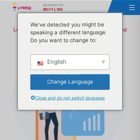
AUTHOR IST
OFFLINE
We've detected you might be
Lektion Homologation Ministerium für Bildung und
speaking a different language.
Forschung - Technische und administrative
Do you want to change to:
Unterstützung - Transa 29
English
Change Language
Close and do not switch language