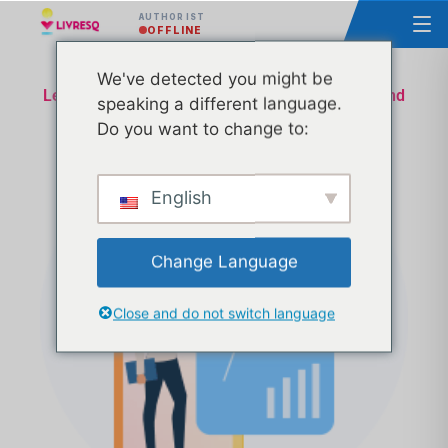
AUTHOR IST
OFFLINE
We've detected you might be
Lektion Homologation Ministerium für Bildung und
speaking a different language.
Forschung - Technische und administrative
Do you want to change to:
Unterstützung - Transa 32
English
Change Language
Close and do not switch language