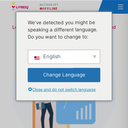
AUTHOR IST
OFFLINE
We've detected you might be
Lektion Homologation Ministerium für Bildung und
speaking a different language.
Forschung - Technische und administrative
Do you want to change to:
Unterstützung - Tranche 8
English
Change Language
Close and do not switch language