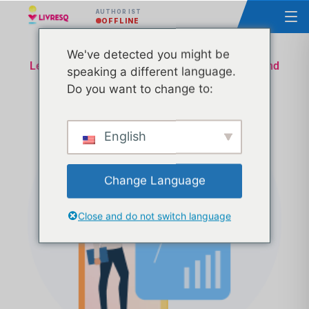
AUTHOR IST
OFFLINE
We've detected you might be
Lektion Homologation Ministerium für Bildung und
speaking a different language.
Forschung - Technische und administrative
Do you want to change to:
Unterstützung - Tranche 13
English
Change Language
Close and do not switch language