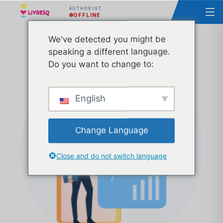
AUTHOR IST
OFFLINE
We've detected you might be
Kurs - Grundlagen der LIVRESQ - Gruppe 56
speaking a different language.
Pluxee
Do you want to change to:
English
Change Language
Close and do not switch language