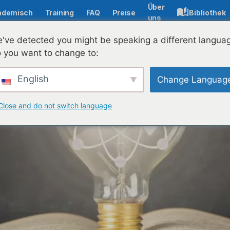
Über
ademisch
Training
FAQ
Preise
Bibliothek
uns
dernen digitalen Pädagogik: Rolle, Auswirkungen und Stan
've detected you might be speaking a different langua
 you want to change to:
English
Change Languag
Close and do not switch language