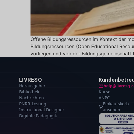
Offene Bildungsressourcen im Kontext der mo
Bildungsressourcen (Open Educational Resourc
vorliegen und von der Bildungsgemeinschaft f
LIVRESQ
Kundenbetre
Herausgeber
help@livresq.
Bibliothek
Kurse
Nachrichten
ANPC
PNRR-Lösung
Einkaufskorb
Instructional Designer
ansehen
Digitale Pädagogik