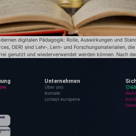
dernen digitalen Pädagogik: Rolle, Auswirkungen und Stand
es, OER) sind Lehr-, Lern- und Forschungsmaterialien, die
rei genutzt und wiederverwendet werden können. Nach der 
uung
Unternehmen
Sic
com
Über uns
GD
Kontakt
Bedi
Licitații europene
Kond
Date