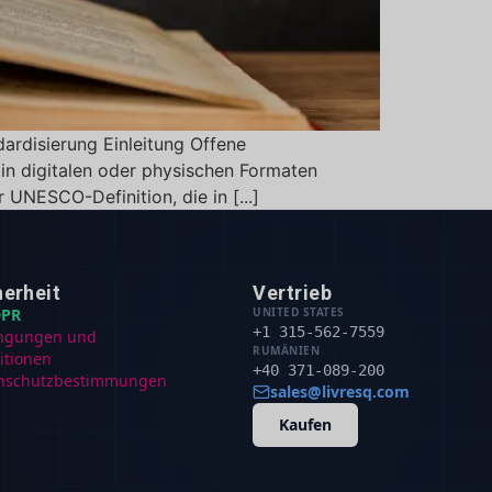
ardisierung Einleitung Offene
 in digitalen oder physischen Formaten
UNESCO-Definition, die in [...]
herheit
Vertrieb
PR
UNITED STATES
+1 315-562-7559
ngungen und
RUMÄNIEN
itionen
+40 371-089-200
nschutzbestimmungen
sales@livresq.com
Kaufen