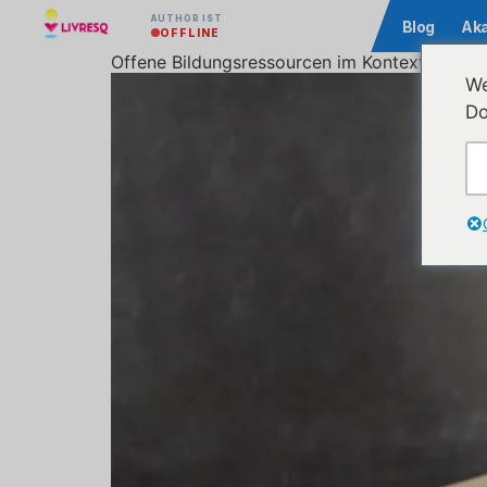
AUTHOR IST
Community
Blog
Ak
OFFLINE
Offene Bildungsressourcen im Kontext der mo
We
Do