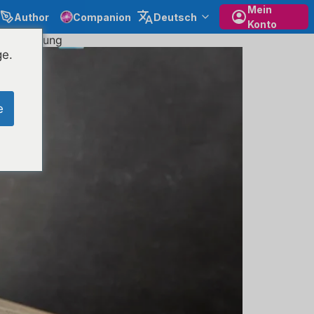
Mein
Author
Companion
Deutsch
Konto
dardisierung
ge.
e