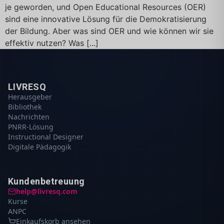
je geworden, und Open Educational Resources (OER)
sind eine innovative Lösung für die Demokratisierung
der Bildung. Aber was sind OER und wie können wir sie
effektiv nutzen? Was [...]
LIVRESQ
Herausgeber
Bibliothek
Nachrichten
PNRR-Lösung
Instructional Designer
Digitale Pädagogik
Kundenbetreuung
help@livresq.com
Kurse
ANPC
Einkaufskorb ansehen