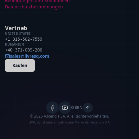
Bedingungen und Konditionen
Datenschutzbestimmungen
Vertrieb
UNITED STATES
+1 315-562-7559
RUMÄNIEN
+40 371-089-200
sales@livresq.com
Kaufen
OBEN
© 2026 Ascendia SA.
Alle Rechte vorbehalten.
LIVRESQ ist eine eingetragene Marke der Ascendia S.A.