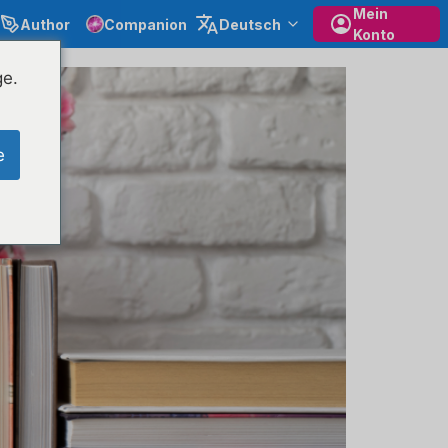
Mein
Author
Companion
Deutsch
Konto
ge.
e