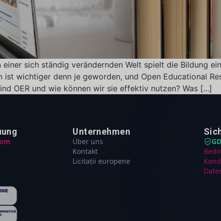
einer sich ständig verändernden Welt spielt die Bildung ein
 ist wichtiger denn je geworden, und Open Educational Res
nd OER und wie können wir sie effektiv nutzen? Was [...]
uung
Unternehmen
Sic
com
Über uns
GD
Kontakt
Bedi
Licitații europene
Kond
Date