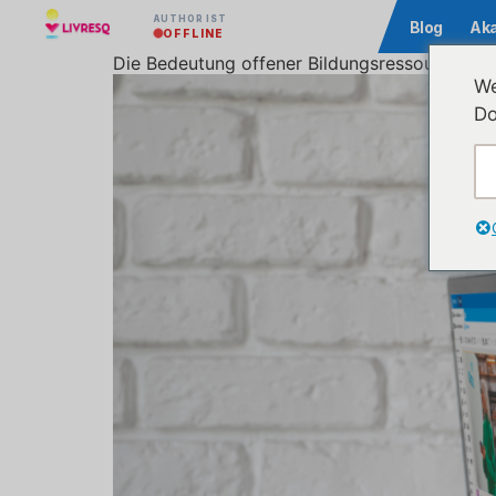
AUTHOR IST
Community
Blog
Ak
OFFLINE
Die Bedeutung offener Bildungsressourcen (O
We
Do