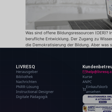
Was sind offene Bildungsressourcen (OER)? In 
berufliche Entwicklung. Der Zugang zu Wissen
die Demokratisierung der Bildung. Aber was si
LIVRESQ
Kundenbetre
Herausgeber
help@livresq.
Bibliothek
Kurse
Nachrichten
ANPC
PNRR-Lösung
Einkaufskorb
Instructional Designer
ansehen
Digitale Pädagogik