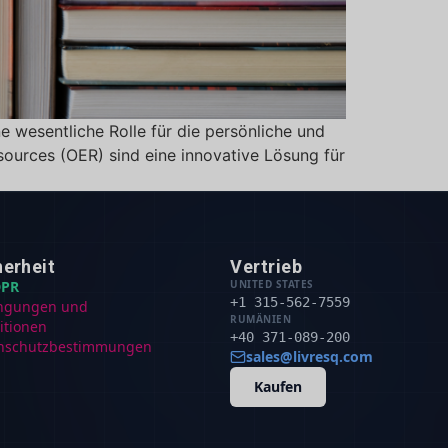
e wesentliche Rolle für die persönliche und
ources (OER) sind eine innovative Lösung für
herheit
Vertrieb
PR
UNITED STATES
+1 315-562-7559
ngungen und
RUMÄNIEN
itionen
+40 371-089-200
nschutzbestimmungen
sales@livresq.com
Kaufen