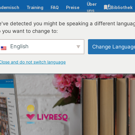
Über
ademisch
Training
FAQ
Preise
Bibliothek
uns
ER) und ihre effektive Nutzung
've detected you might be speaking a different langua
 you want to change to:
English
Change Languag
Close and do not switch language