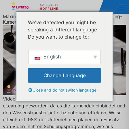
AUTHOR IST
OFFLINE
Maximierung des Potenzials von Videos in E-Learning-
Kursen: Tipps für einen effektiven Einsatz
We've detected you might be
speaking a different language.
Do you want to change to:
English
Change Language
Close and do not switch language
Video ist zu einem immer beliebteren Medium für
eLearning geworden, da es die Lernenden einbindet und
den Wissenstransfer auf effiziente und effektive Weise
erleichtert. 98% der Unternehmen planen den Einsatz
von Video in ihren Schulungsprogrammen, wie aus