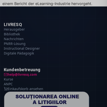
einem Bericht der eLearning-Industrie hervorgeht.
LIVRESQ
Herausgeber
Bibliothek
Nachrichten
PNRR-Lösung
Instructional Designer
Digitale Pädagogik
Kundenbetreuung
help@livresq.com
Kurse
ANPC
Einkaufskorb ansehen