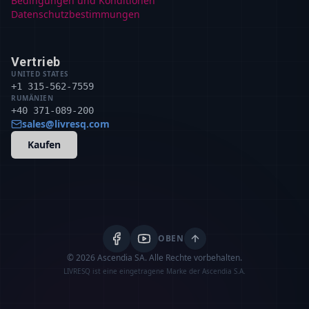
Bedingungen und Konditionen
Datenschutzbestimmungen
Vertrieb
UNITED STATES
+1 315-562-7559
RUMÄNIEN
+40 371-089-200
sales@livresq.com
Kaufen
OBEN
© 2026 Ascendia SA.
Alle Rechte vorbehalten.
LIVRESQ ist eine eingetragene Marke der Ascendia S.A.