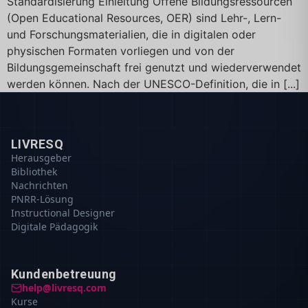
Standardisierung Einleitung Offene Bildungsressourcen
(Open Educational Resources, OER) sind Lehr-, Lern-
und Forschungsmaterialien, die in digitalen oder
physischen Formaten vorliegen und von der
Bildungsgemeinschaft frei genutzt und wiederverwendet
werden können. Nach der UNESCO-Definition, die in [...]
LIVRESQ
Herausgeber
Bibliothek
Nachrichten
PNRR-Lösung
Instructional Designer
Digitale Pädagogik
Kundenbetreuung
help@livresq.com
Kurse