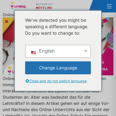
AUTHOR IST
OFFLINE
Online-Schule: Vor- und Nachteile
We've detected you might be
speaking a different language.
Do you want to change to:
English
Change Language
Online-Schule: Vor- und Nachteile Heutzutage bieten
Close and do not switch language
immer mehr Schulen und Lehrer Online-Kurse und
interaktiven Unterricht als Option für Schüler und
Studenten an. Aber was bedeutet das für die
Lehrkräfte? In diesem Artikel gehen wir auf einige Vor-
und Nachteile des Online-Unterrichts aus der Sicht der
Lehrkräfte ein. Vorteile der Online-Schule Die meisten