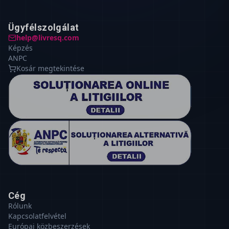
Ügyfélszolgálat
help@livresq.com
Képzés
ANPC
Kosár megtekintése
Cég
Rólunk
Kapcsolatfelvétel
Európai közbeszerzések