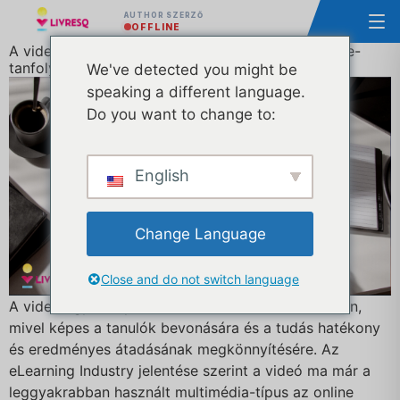
AUTHOR SZERZŐ
OFFLINE
A videókban rejlő lehetőségek maximalizálása az e-
tanfolyamokban: tippek a hatékony használathoz
We've detected you might be
speaking a different language.
Do you want to change to:
English
Change Language
Close and do not switch language
A videó egyre népszerűbb médium az e-tanulásban,
mivel képes a tanulók bevonására és a tudás hatékony
és eredményes átadásának megkönnyítésére. Az
eLearning Industry jelentése szerint a videó ma már a
leggyakrabban használt multimédia-típus az online