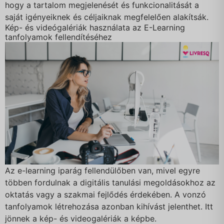
hogy a tartalom megjelenését és funkcionalitását a
saját igényeiknek és céljaiknak megfelelően alakítsák.
Kép- és videógalériák használata az E-Learning
tanfolyamok fellendítéséhez
Az e-learning iparág fellendülőben van, mivel egyre
többen fordulnak a digitális tanulási megoldásokhoz az
oktatás vagy a szakmai fejlődés érdekében. A vonzó
tanfolyamok létrehozása azonban kihívást jelenthet. Itt
jönnek a kép- és videogalériák a képbe.