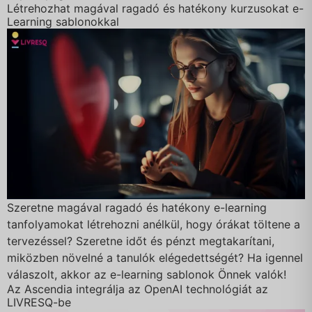
Létrehozhat magával ragadó és hatékony kurzusokat e-
Learning sablonokkal
Szeretne magával ragadó és hatékony e-learning
tanfolyamokat létrehozni anélkül, hogy órákat töltene a
tervezéssel? Szeretne időt és pénzt megtakarítani,
miközben növelné a tanulók elégedettségét? Ha igennel
válaszolt, akkor az e-learning sablonok Önnek valók!
Az Ascendia integrálja az OpenAI technológiát az
LIVRESQ-be