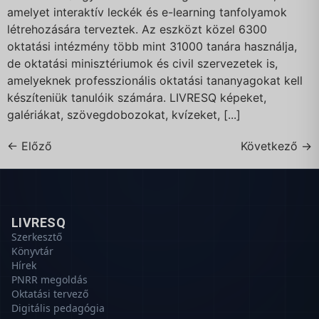
amelyet interaktív leckék és e-learning tanfolyamok
létrehozására terveztek. Az eszközt közel 6300
oktatási intézmény több mint 31000 tanára használja,
de oktatási minisztériumok és civil szervezetek is,
amelyeknek professzionális oktatási tananyagokat kell
készíteniük tanulóik számára. LIVRESQ képeket,
galériákat, szövegdobozokat, kvízeket, [...]
←
Előző
Következő
→
LIVRESQ
Szerkesztő
Könyvtár
Hírek
PNRR megoldás
Oktatási tervező
Digitális pedagógia