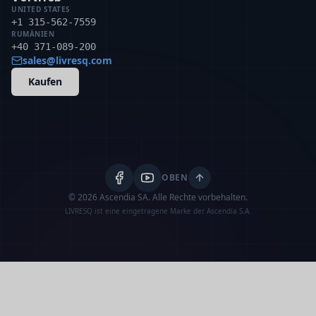
UNITED STATES
+1 315-562-7559
RUMÄNIEN
+40 371-089-200
sales@livresq.com
Kaufen
OBEN
© 2026 Ascendia SA.
Alle Rechte vorbehalten.
LIVRESQ ist eine eingetragene Marke der Ascendia S.A.