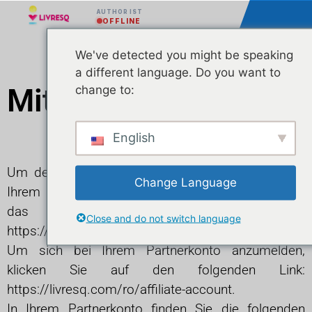
AUTHOR IST
OFFLINE
Leitfaden zum
We've detected you might be speaking
a different language. Do you want to
Mitgliedschaftsprog
change to:
English
Um dem Partnerkonto beizutreten, müssen Sie in
Change Language
Ihrem LIVRESQ-Konto eingeloggt sein und dann
das hier verfügbare Formular ausfüllen:
Close and do not switch language
https://forms.gle/f4Sf81bHu3HUscfm9
Um sich bei Ihrem Partnerkonto anzumelden,
klicken Sie auf den folgenden Link:
https://livresq.com/ro/affiliate-account.
In Ihrem Partnerkonto finden Sie die folgenden