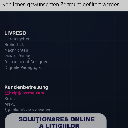
von Ihnen gewünschten Zeitraum gefiltert werden.
LIVRESQ
Herausgeber
Bibliothek
Nachrichten
PNRR-Lösung
Instructional Designer
Digitale Pädagogik
Kundenbetreuung
help@livresq.com
Kurse
ANPC
Einkaufskorb ansehen