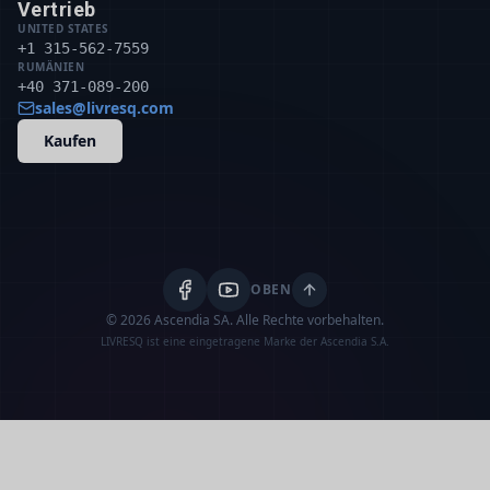
Vertrieb
UNITED STATES
+1 315-562-7559
RUMÄNIEN
+40 371-089-200
sales@livresq.com
Kaufen
OBEN
© 2026 Ascendia SA.
Alle Rechte vorbehalten.
LIVRESQ ist eine eingetragene Marke der Ascendia S.A.