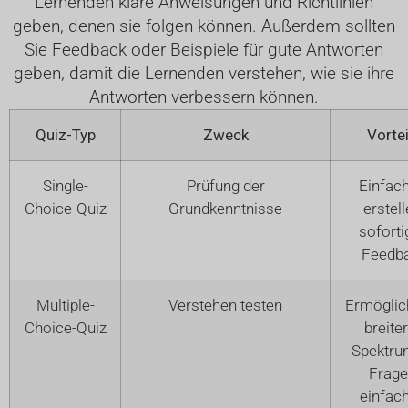
Lernenden klare Anweisungen und Richtlinien
geben, denen sie folgen können. Außerdem sollten
Sie Feedback oder Beispiele für gute Antworten
geben, damit die Lernenden verstehen, wie sie ihre
Antworten verbessern können.
Quiz-Typ
Zweck
Vortei
Single-
Prüfung der
Einfach
Choice-Quiz
Grundkenntnisse
erstell
soforti
Feedb
Multiple-
Verstehen testen
Ermöglich
Choice-Quiz
breite
Spektru
Frage
einfach