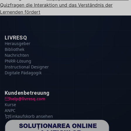
Quizfragen die Interaktion und das Verständnis der
Lernenden fördert
LIVRESQ
Herausgeber
Bibliothek
Nachrichten
PNRR-Lösung
Instructional Designer
Digitale Pädagogik
Kundenbetreuung
help@livresq.com
Kurse
ANPC
Einkaufskorb ansehen