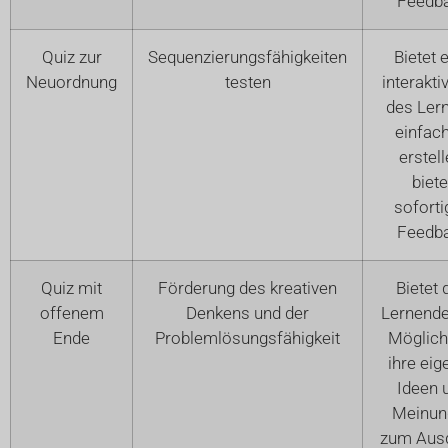
Feedb
Quiz zur
Sequenzierungsfähigkeiten
Bietet 
Neuordnung
testen
interakti
des Ler
einfach
erstell
biete
soforti
Feedb
Quiz mit
Förderung des kreativen
Bietet 
offenem
Denkens und der
Lernende
Ende
Problemlösungsfähigkeit
Möglichk
ihre eig
Ideen 
Meinun
zum Aus