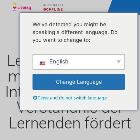
AUTHOR IST
OFFLINE
We've detected you might be
speaking a different language. Do
Engagiertes E-
you want to change to:
Learning: Wie man
English
mit Quizfragen die
Change Language
Interaktion und das
Close and do not switch language
Verständnis der
Lernenden fördert