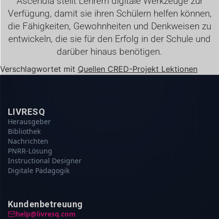
Ascendia stellt Lehrern digitale Werkzeuge zur
Verfügung, damit sie ihren Schülern helfen können,
die Fähigkeiten, Gewohnheiten und Denkweisen zu
entwickeln, die sie für den Erfolg in der Schule und
darüber hinaus benötigen.
Verschlagwortet mit
Quellen CRED-Projekt Lektionen
LIVRESQ
Herausgeber
Bibliothek
Nachrichten
PNRR-Lösung
Instructional Designer
Digitale Pädagogik
Kundenbetreuung
help@livresq.com