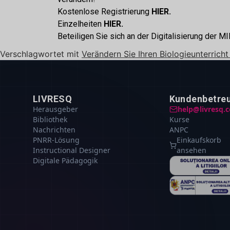
Kostenlose Registrierung
HIER.
Einzelheiten
HIER.
Beteiligen Sie sich an der Digitalisierung der
Verschlagwortet mit
Verändern Sie Ihren Biologieunterric
LIVRESQ
Kundenbetre
Herausgeber
help@livresq.
Bibliothek
Kurse
Nachrichten
ANPC
PNRR-Lösung
Einkaufskorb
Instructional Designer
ansehen
Digitale Pädagogik