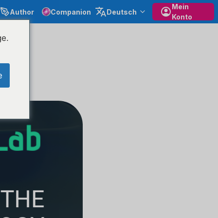
Mein
Author
Companion
Deutsch
Konto
ge.
Lab
e