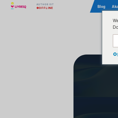
AUTHOR IST
Community
Blog
Ak
OFFLINE
We
Do
Ve