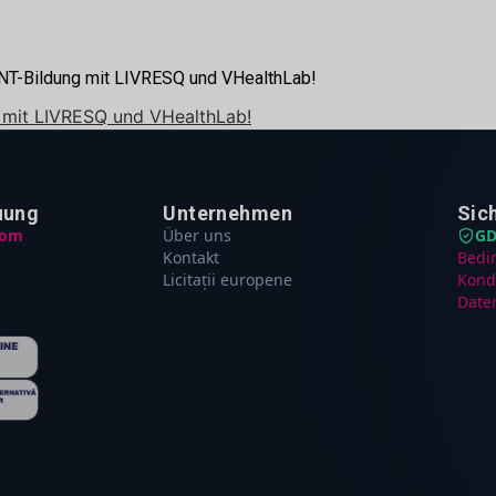
 MINT-Bildung mit LIVRESQ und VHealthLab!
ht mit LIVRESQ und VHealthLab!
uung
Unternehmen
Sic
com
Über uns
GD
Kontakt
Bedi
Licitații europene
Kond
Date