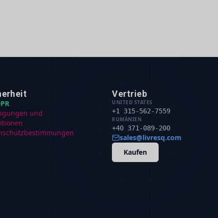
herheit
Vertrieb
PR
UNITED STATES
+1 315-562-7559
ngungen und
RUMÄNIEN
itionen
+40 371-089-200
nschutzbestimmungen
sales@livresq.com
Kaufen