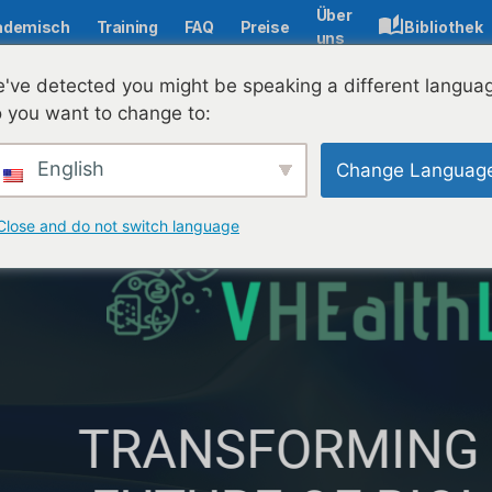
Über
ademisch
Training
FAQ
Preise
Bibliothek
uns
've detected you might be speaking a different langua
 you want to change to:
rändern Sie Ihren Biologieunterricht mit LIVRESQ und VHealth
English
Change Languag
Close and do not switch language